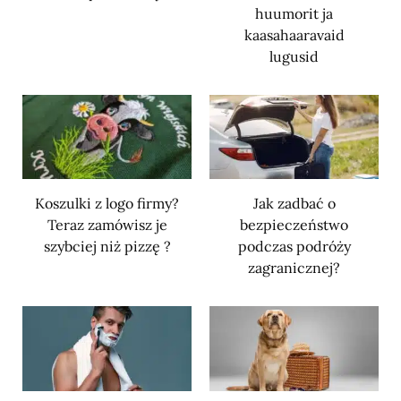
huumorit ja
kaasahaaravaid
lugusid
Koszulki z logo firmy?
Jak zadbać o
Teraz zamówisz je
bezpieczeństwo
szybciej niż pizzę ?
podczas podróży
zagranicznej?