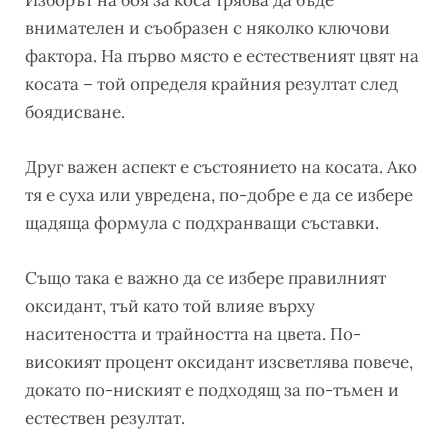
Изборът на боя за коса трябва да бъде
внимателен и съобразен с няколко ключови
фактора. На първо място е естественият цвят на
косата – той определя крайния резултат след
боядисване.
Друг важен аспект е състоянието на косата. Ако
тя е суха или увредена, по-добре е да се избере
щадяща формула с подхранващи съставки.
Също така е важно да се избере правилният
оксидант, тъй като той влияе върху
наситеността и трайността на цвета. По-
високият процент оксидант изсветлява повече,
докато по-ниският е подходящ за по-тъмен и
естествен резултат.