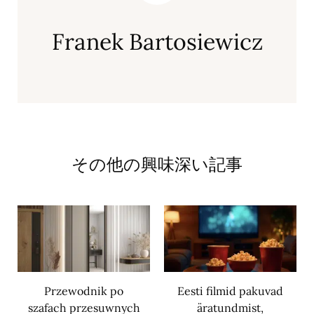
Franek Bartosiewicz
その他の興味深い記事
Przewodnik po
Eesti filmid pakuvad
szafach przesuwnych
äratundmist,