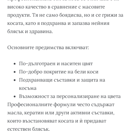
високо качество в сравнение с масовите
продукти. Тя не само боядисва, но и се грижи за
косата, като я подхранва и запазва нейния
блясък и здравина.
Основните предимства включват:
По-дълготраен и наситен цвят
По-добро покритие на бели коси
Подхранващи съставки и защита на
косъма
Възможност за персонализиране на цвета
Професионалните формули често съдържат
масла, кератин или други активни съставки,
които възстановяват косата и ѝ придават
естествен блясък.