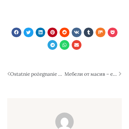
Ostatnie pożegnanie – znaczenie chwili rozstania
Мебели от масив – естествена красота, здравина и дълготрайност за вашия дом