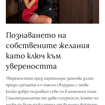
Познаването на
собствените желания
като ключ към
увереността
Увереността пред партньора започва дълго
преди срещата и е тясно свързана с това
колко добре познаваш себе си в интимен план.
Самопознанието ти дава сигурност, която не
може да бъде разклатена от външни фактори.