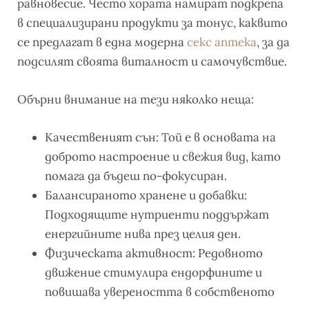
равновесие. Често хората намират подкрепа
в специализирани продукти за тонус, каквито
се предлагат в една модерна
секс аптека
, за да
подсилят своята виталност и самочувствие.
Обърни внимание на тези няколко неща:
Качественият сън: Той е в основата на
доброто настроение и свежия вид, като
помага да бъдеш по-фокусиран.
Балансираното хранене и добавки:
Подходящите нутриенти поддържат
енергийните нива през целия ден.
Физическата активност: Редовното
движение стимулира ендорфините и
повишава увереността в собственото