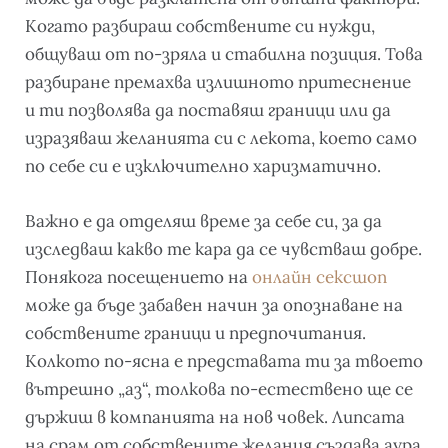
Когато разбираш собствените си нужди,
общуваш от по-зряла и стабилна позиция. Това
разбиране премахва излишното притеснение
и ти позволява да поставяш граници или да
изразяваш желанията си с лекота, което само
по себе си е изключително харизматично.
Важно е да отделяш време за себе си, за да
изследваш какво те кара да се чувстваш добре.
Понякога посещението на
онлайн сексшоп
може да бъде забавен начин за опознаване на
собствените граници и предпочитания.
Колкото по-ясна е представата ти за твоето
вътрешно „аз“, толкова по-естествено ще се
държиш в компанията на нов човек. Липсата
на срам от собствените желания създава аура