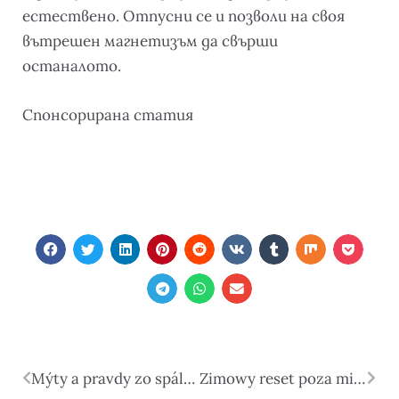
естествено. Отпусни се и позволи на своя
вътрешен магнетизъм да свърши
останалото.
Cпонсорирана статия
Mýty a pravdy zo spálne
Zimowy reset poza miastem. Dlaczego coraz częściej wybieramy aktywny odpoczynek zamiast leniwego urlopu?