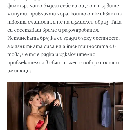
филтър. Като бъдеш себе си още от първите
минути, привличаш хора, които откликват на
твоята същност, а не на измислен образ. Така
си спестяваш време и разочарования.
Истинската връзка се гради върху честност,
а магнитната сила на автентичността е в
това, че тя е рядка и изключително
привлекателна в свят, пълен с повърхностни
имитации.