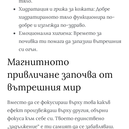
тяло.
Хидратация и грижа за кожата: Добре
хидратираното тяло функционира по-
добре и изглежда по-здраво.
Емоционална хигиена: Времето за
почивка ти помага да запазиш вътрешния
си огън.
Магнитното
привличане започва от
вътрешния мир
Вместо да се фокусираш върху това какъв
ефект произвеждаш върху другия, обърни
фокуса към себе си. Твоето единствено
„задължение“ е ти самият да се забавляваш.