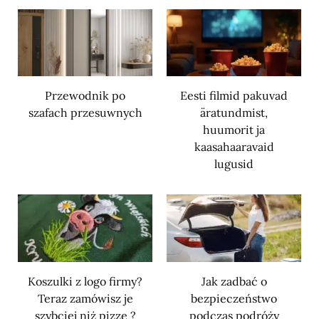
Przewodnik po
Eesti filmid pakuvad
szafach przesuwnych
äratundmist,
huumorit ja
kaasahaaravaid
lugusid
Koszulki z logo firmy?
Jak zadbać o
Teraz zamówisz je
bezpieczeństwo
szybciej niż pizzę ?
podczas podróży