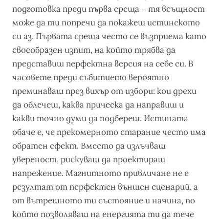
подготовка преди първа среща – тя всъщност
може да ти попречи да покажеш истинското
си аз. Първата среща често се възприема като
своеобразен изпит, на който трябва да
представиш перфектна версия на себе си. В
часовете преди събитието вероятно
преминаваш през вихър от избори: кои дрехи
да облечеш, каква прическа да направиш и
какви точно думи да подбереш. Истината
обаче е, че прекомерното старание често има
обратен ефект. Вместо да излъчваш
увереност, рискуваш да проектираш
напрежение. Магнитното привличане не е
резултат от перфектен външен сценарий, а
от вътрешното ти състояние и начина, по
който позволяваш на енергията ти да тече