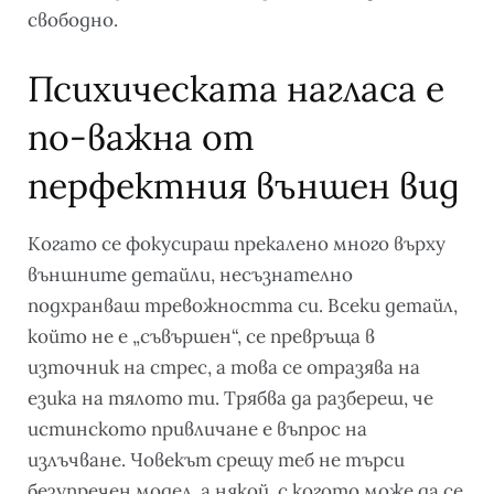
свободно.
Психическата нагласа е
по-важна от
перфектния външен вид
Когато се фокусираш прекалено много върху
външните детайли, несъзнателно
подхранваш тревожността си. Всеки детайл,
който не е „съвършен“, се превръща в
източник на стрес, а това се отразява на
езика на тялото ти. Трябва да разбереш, че
истинското привличане е въпрос на
излъчване. Човекът срещу теб не търси
безупречен модел, а някой, с когото може да се