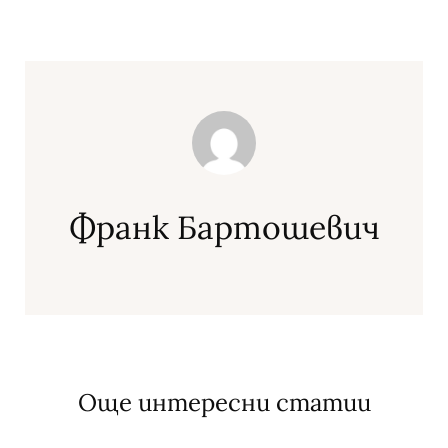
Франк Бартошевич
Още интересни статии