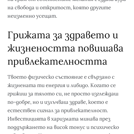
на свобода и откритост, която другите
неизменно усещат.
Грижата за здравето и
жизнеността повишава
привлекателността
Твоето физическо състояние е свързано с
жизнената ти енергия и либидо. Когато се
грижиш за тялото си, не просто изглеждаш
по-добре, но и излъчваш здраве, което е
естествен сигнал за привлекателност.
Инвестицията в харизмата минава през
поддържането на висок тонус и психическо