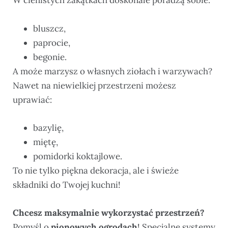
W cienistych zakątkach doskonale poradzą sobie:
bluszcz,
paprocie,
begonie.
A może marzysz o własnych ziołach i warzywach?
Nawet na niewielkiej przestrzeni możesz
uprawiać:
bazylię,
miętę,
pomidorki koktajlowe.
To nie tylko piękna dekoracja, ale i świeże
składniki do Twojej kuchni!
Chcesz maksymalnie wykorzystać przestrzeń?
Pomyśl o
pionowych ogrodach
! Specjalne systemy