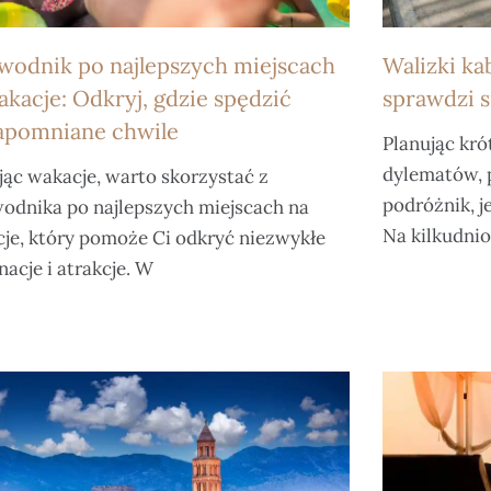
wodnik po najlepszych miejscach
Walizki ka
akacje: Odkryj, gdzie spędzić
sprawdzi s
apomniane chwile
Planując kró
dylematów, p
jąc wakacje, warto skorzystać z
podróżnik, 
odnika po najlepszych miejscach na
Na kilkudnio
je, który pomoże Ci odkryć niezwykłe
nacje i atrakcje. W