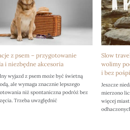
cje z psem – przygotowanie
Slow trave
la i niezbędne akcesoria
wolimy po
i bez pośp
ny wyjazd z psem może być świetną
odą, ale wymaga znacznie lepszego
Jeszcze nie
otowania niż spontaniczna podróż bez
mierzono li
zęcia. Trzeba uwzględnić
więcej miast,
odhaczonych 