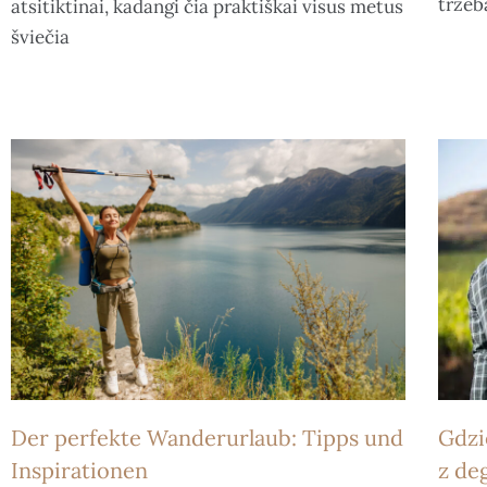
trzeb
atsitiktinai, kadangi čia praktiškai visus metus
šviečia
Der perfekte Wanderurlaub: Tipps und
Gdzi
Inspirationen
z de