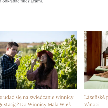
a odkładać miesiącami.
e udać się na zwiedzanie winnicy
Lázeňské 
gustacją? Do Winnicy Mała Wieś
Vánoci