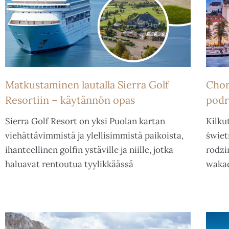
Matkustaminen lautalla Sierra Golf
Chor
Resortiin – käytännön opas
podr
Sierra Golf Resort on yksi Puolan kartan
Kilku
viehättävimmistä ja ylellisimmistä paikoista,
świet
ihanteellinen golfin ystäville ja niille, jotka
rodzi
haluavat rentoutua tyylikkäässä
wakac