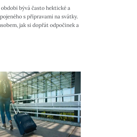
období bývá často hektické a
spojeného s přípravami na svátky.
sobem, jak si dopřát odpočinek a