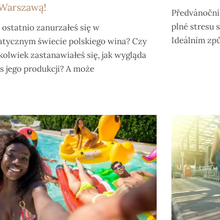
Warszawą!
Předvánoční 
plné stresu 
 ostatnio zanurzałeś się w
Ideálním způ
tycznym świecie polskiego wina? Czy
kolwiek zastanawiałeś się, jak wygląda
s jego produkcji? A może