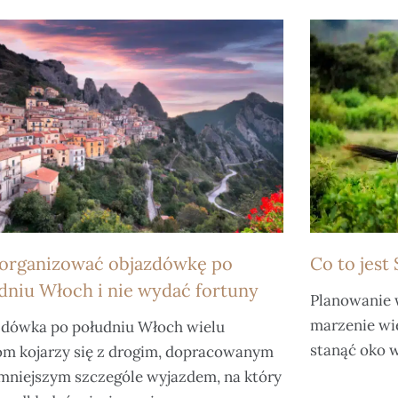
zorganizować objazdówkę po
Co to jest 
dniu Włoch i nie wydać fortuny
Planowanie 
marzenie wi
dówka po południu Włoch wielu
stanąć oko w
m kojarzy się z drogim, dopracowanym
mniejszym szczególe wyjazdem, na który