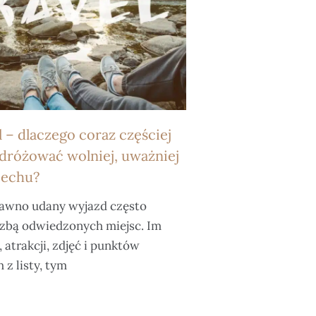
l – dlaczego coraz częściej
dróżować wolniej, uważniej
iechu?
dawno udany wyjazd często
czbą odwiedzonych miejsc. Im
 atrakcji, zdjęć i punktów
z listy, tym