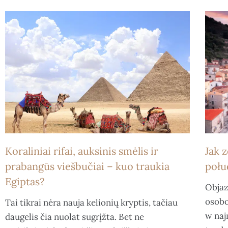
Koraliniai rifai, auksinis smėlis ir
Jak 
prabangūs viešbučiai – kuo traukia
połu
Egiptas?
Objaz
osobo
Tai tikrai nėra nauja kelionių kryptis, tačiau
w naj
daugelis čia nuolat sugrįžta. Bet ne