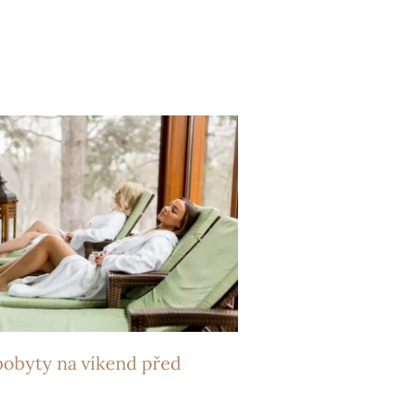
pobyty na víkend před