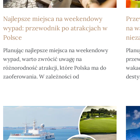
Najlepsze miejsca na weekendowy
Prze
wypad: przewodnik po atrakcjach w
na w
Polsce
niez
Planując najlepsze miejsca na weekendowy
Planu
wypad, warto zwrócić uwagę na
przew
różnorodność atrakcji, które Polska ma do
wakac
zaoferowania. W zależności od
desty