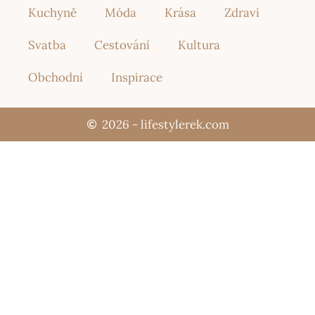
Kuchyně
Móda
Krása
Zdraví
Svatba
Cestování
Kultura
Obchodní
Inspirace
2026 - lifestylerek.com