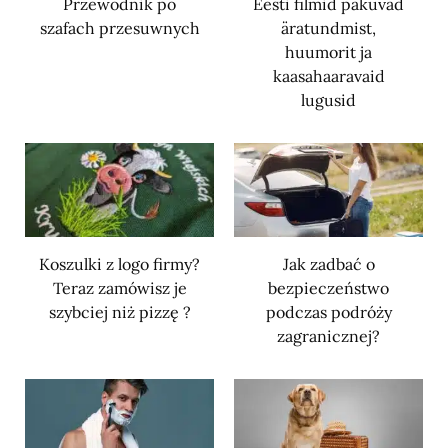
Przewodnik po
Eesti filmid pakuvad
szafach przesuwnych
äratundmist,
huumorit ja
kaasahaaravaid
lugusid
Koszulki z logo firmy?
Jak zadbać o
Teraz zamówisz je
bezpieczeństwo
szybciej niż pizzę ?
podczas podróży
zagranicznej?