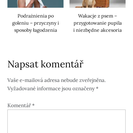
Podrażnienia po
Wakacje z psem –
goleniu – przyczyny i
przygotowanie pupila
sposoby łagodzenia
i niezbędne akcesoria
Napsat komentář
Vaše e-mailová adresa nebude zveřejněna.
Vyžadované informace jsou označeny
*
Komentář
*