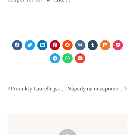
Produkty Laurella jsou k dispozici v internetovém obchodě QUIOSQUE
Nápady na nezapomenutelnou rozlučku se svobodou ve Štětíně