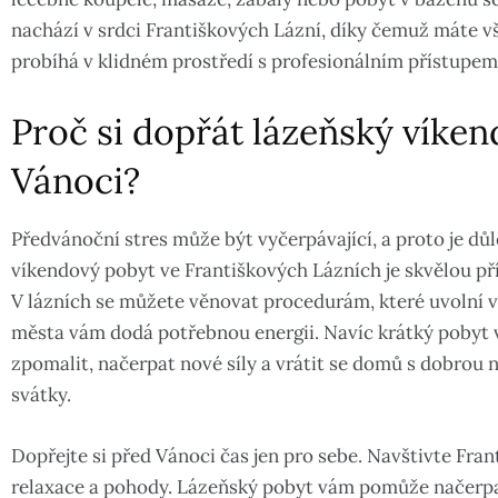
nachází v srdci Františkových Lázní, díky čemuž máte v
probíhá v klidném prostředí s profesionálním přístupem
Proč si dopřát lázeňský víke
Vánoci?
Předvánoční stres může být vyčerpávající, a proto je důl
víkendový pobyt ve Františkových Lázních je skvělou příl
V lázních se můžete věnovat procedurám, které uvolní v
města vám dodá potřebnou energii. Navíc krátký pobyt
zpomalit, načerpat nové síly a vrátit se domů s dobrou n
svátky.
Dopřejte si před Vánoci čas jen pro sebe. Navštivte Fran
relaxace a pohody. Lázeňský pobyt vám pomůže načerpat 