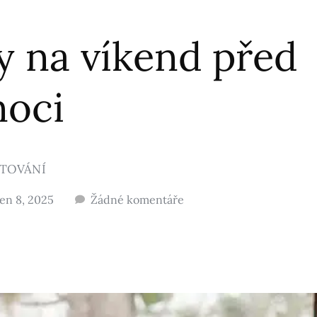
y na víkend před
noci
TOVÁNÍ
en 8, 2025
Žádné komentáře