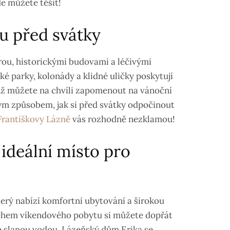
de můžete těšit!
u před svátky
ou, historickými budovami a léčivými
ké parky, kolonády a klidné uličky poskytují
hž můžete na chvíli zapomenout na vánoční
ým způsobem, jak si před svátky odpočinout
Františkovy Lázně
vás rozhodně nezklamou!
ideální místo pro
terý nabízí komfortní ubytování a širokou
Během víkendového pobytu si můžete dopřát
e slanou vodou. Lázeňský dům Erika se