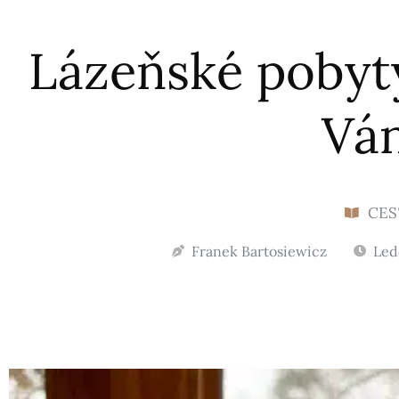
Lázeňské pobyt
Vá
CES
Franek Bartosiewicz
Led