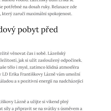
še potřebné na dosah ruky. Relaxace zde
, který zaručí maximální spokojenost.
ndový pobyt před
ežité věnovat čas i sobě. Lázeňský
ežitostí, jak si užít zasloužený odpočinek.
aše tělo i mysl, zatímco klidná atmosféra
 v LD Erika Františkovy Lázně vám umožní
áladou a s pozitivní energií na nadcházející
tiškovy Lázně a užijte si víkend plný
síly a připravit se na svátky s úsměvem a