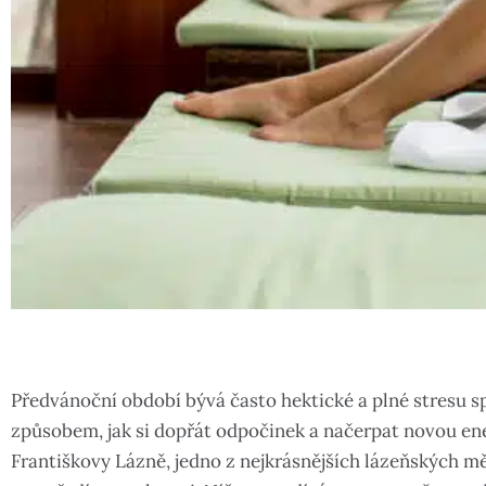
Předvánoční období bývá často hektické a plné stresu s
způsobem, jak si dopřát odpočinek a načerpat novou ener
Františkovy Lázně, jedno z nejkrásnějších lázeňských mě