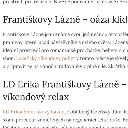
prostředí pro relaxaci. Níže se podíváme, na co vše se z
Františkovy Lázně – oáza klid
Františkovy Lázně jsou známé svou jedinečnou atmosfér
prameny, které lákají návštěvníky z celého světa. Lázeňs
ideální prostředí pro romantické procházky, během nic
shon.
Lázeňský víkendový pobyt
v tomto městě je skvěl
a připravit se na vánoční radovánky v plné síle. Zkrátka
LD Erika Františkovy Lázně – 
víkendový relax
LD Erika Františkovy Lázně
je oblíbený lázeňský dům, k
škálu procedur zaměřených na regeneraci těla i duše. 
léčebné koupele, masáže, zábaly nebo pobyt v bazénu s