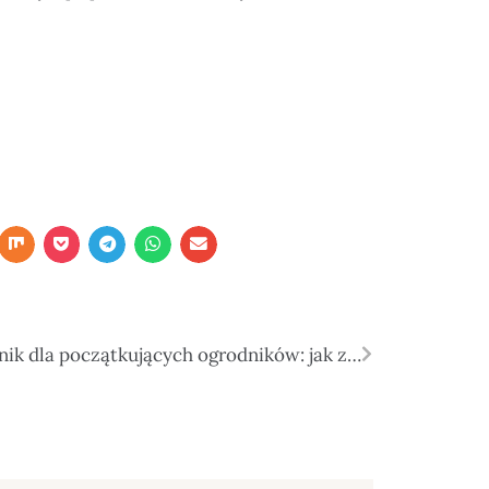
Poradnik dla początkujących ogrodników: jak założyć własny ogród warzywny