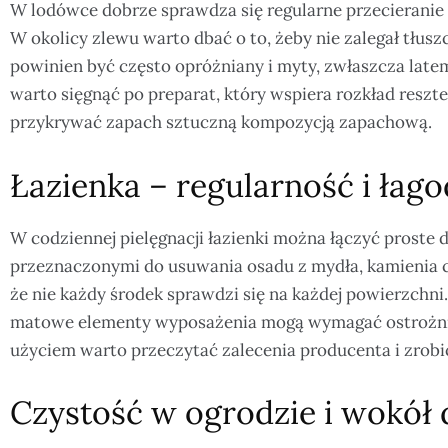
W lodówce dobrze sprawdza się regularne przecieranie p
W okolicy zlewu warto dbać o to, żeby nie zalegał tłusz
powinien być często opróżniany i myty, zwłaszcza latem
warto sięgnąć po preparat, który wspiera rozkład reszt
przykrywać zapach sztuczną kompozycją zapachową.
Łazienka – regularność i łago
W codziennej pielęgnacji łazienki można łączyć prost
przeznaczonymi do usuwania osadu z mydła, kamienia c
że nie każdy środek sprawdzi się na każdej powierzchni.
matowe elementy wyposażenia mogą wymagać ostrożnie
użyciem warto przeczytać zalecenia producenta i zrob
Czystość w ogrodzie i wokół