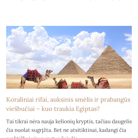
Koraliniai rifai, auksinis smėlis ir prabangūs
viešbučiai – kuo traukia Egiptas?
Tai tikrai nėra nauja kelionių kryptis, tačiau daugelis
čia nuolat sugrįžta. Bet ne atsitiktinai, kadangi čia