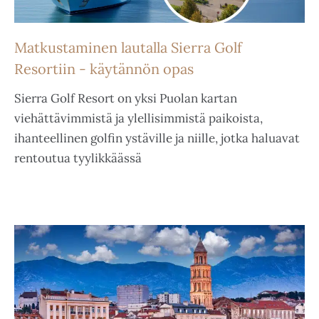
Matkustaminen lautalla Sierra Golf
Resortiin - käytännön opas
Sierra Golf Resort on yksi Puolan kartan
viehättävimmistä ja ylellisimmistä paikoista,
ihanteellinen golfin ystäville ja niille, jotka haluavat
rentoutua tyylikkäässä