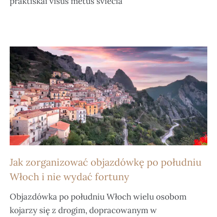
praktiškai visus metus šviečia
Jak zorganizować objazdówkę po południu
Włoch i nie wydać fortuny
Objazdówka po południu Włoch wielu osobom
kojarzy się z drogim, dopracowanym w