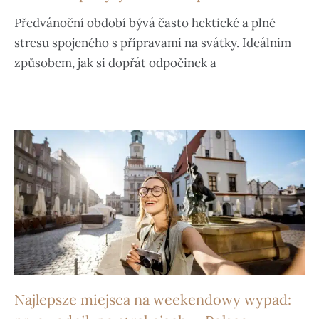
Předvánoční období bývá často hektické a plné
stresu spojeného s přípravami na svátky. Ideálním
způsobem, jak si dopřát odpočinek a
Najlepsze miejsca na weekendowy wypad: