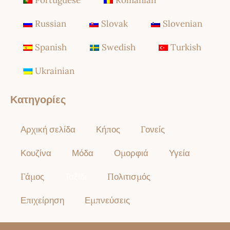
Portuguese
Romanian
Russian
Slovak
Slovenian
Spanish
Swedish
Turkish
Ukrainian
Κατηγορίες
Αρχική σελίδα
Κήπος
Γονείς
Κουζίνα
Μόδα
Ομορφιά
Υγεία
Γάμος
Ταξίδι
Πολιτισμός
Επιχείρηση
Εμπνεύσεις