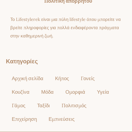
Πολιτική απορρήτου
Το Lifestylerek είναι μια πύλη lifestyle όπου μπορείτε να
βρείτε πληροφορίες για πολλά ενδιαφέροντα πράγματα
στην καθημερινή ζωή.
Κατηγορίες
Αρχική σελίδα
Κήπος
Γονείς
Κουζίνα
Μόδα
Ομορφιά
Υγεία
Γάμος
Ταξίδι
Πολιτισμός
Επιχείρηση
Εμπνεύσεις