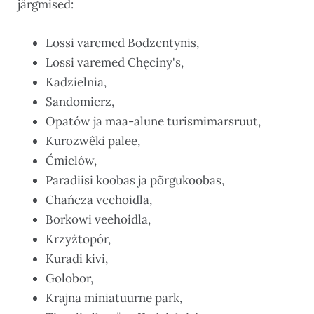
järgmised:
Lossi varemed Bodzentynis,
Lossi varemed Chęciny's,
Kadzielnia,
Sandomierz,
Opatów ja maa-alune turismimarsruut,
Kurozwêki palee,
Ćmielów,
Paradiisi koobas ja põrgukoobas,
Chańcza veehoidla,
Borkowi veehoidla,
Krzyżtopór,
Kuradi kivi,
Golobor,
Krajna miniatuurne park,