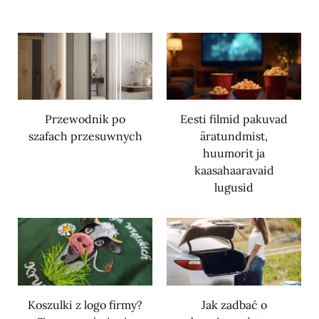
Przewodnik po
Eesti filmid pakuvad
szafach przesuwnych
äratundmist,
huumorit ja
kaasahaaravaid
lugusid
Koszulki z logo firmy?
Jak zadbać o