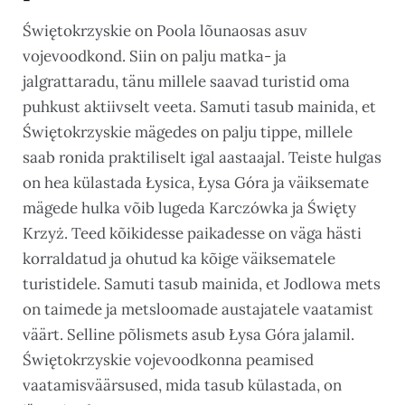
Świętokrzyskie on Poola lõunaosas asuv
vojevoodkond. Siin on palju matka- ja
jalgrattaradu, tänu millele saavad turistid oma
puhkust aktiivselt veeta. Samuti tasub mainida, et
Świętokrzyskie mägedes on palju tippe, millele
saab ronida praktiliselt igal aastaajal. Teiste hulgas
on hea külastada Łysica, Łysa Góra ja väiksemate
mägede hulka võib lugeda Karczówka ja Święty
Krzyż. Teed kõikidesse paikadesse on väga hästi
korraldatud ja ohutud ka kõige väiksematele
turistidele. Samuti tasub mainida, et Jodlowa mets
on taimede ja metsloomade austajatele vaatamist
väärt. Selline põlismets asub Łysa Góra jalamil.
Świętokrzyskie vojevoodkonna peamised
vaatamisväärsused, mida tasub külastada, on