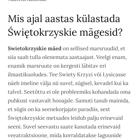
Mis ajal aastas külastada
Świętokrzyskie mägesid?
Swietokrzyskie mäed
on sellised marsruudid, et
siia saab tulla olenemata aastaajast. Veelgi enam,
enamik marsruute on kergesti läbitav eri
ilmastikuoludes. Tee Swiety Krzyzi või Lysicasse
näeb imeline välja nii suvel, sügisel, kevadel kui ka
talvel. Seetõttu ei ole probleemiks kohandada oma
puhkust vastavalt hooajale. Samuti tasub mainida,
et sügis on ka seenekorjajate paradiis, sest
Świętokrzyskie metsades leidub palju erinevaid
seeni. Suvel seevastu saate kasutada erinevaid
veeatraktsioone, mida korraldatakse laguunide