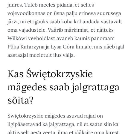
juures. Tuleb meeles pidada, et selles
vojevoodkonnas on üsna palju erineva suurusega
järvi, nii et igaüks saab koha kohandada vastavalt
oma vajadustele. Väärib märkimist, et näiteks
Wilkówi veehoidlast avaneb kaunis panoraam
Püha Katarzyna ja Łysa Góra linnale, mis näeb igal
aastaajal meeletult ilus välja.
Kas Świętokrzyskie
mägedes saab jalgrattaga
sõita?
Świętokrzyskie mägedes asuvad rajad on
ligipääsetavad ka jalgrattaga, nii et saate siin ka
aktiivselt aega veeta, ilma et jääksite oma kirest