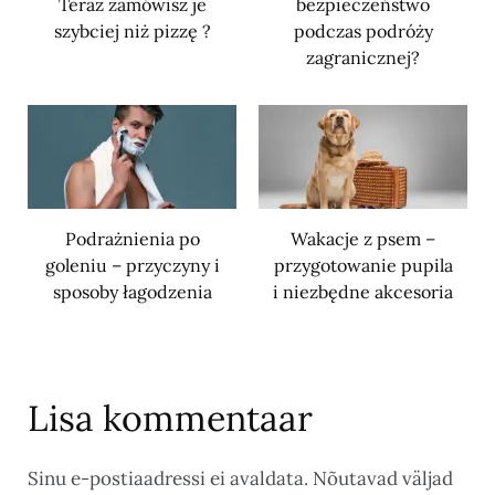
Teraz zamówisz je
bezpieczeństwo
szybciej niż pizzę ?
podczas podróży
zagranicznej?
Podrażnienia po
Wakacje z psem –
goleniu – przyczyny i
przygotowanie pupila
sposoby łagodzenia
i niezbędne akcesoria
Lisa kommentaar
Sinu e-postiaadressi ei avaldata.
Nõutavad väljad