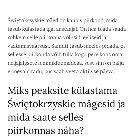
Świętokrzyskie mäed on kaunis piirkond, mida
tasub külastada igal aastaajal. On hea teada saada
rohkem selle piirkonna võlusid, eeliseid ja
vaatamisväärsusi. Samuti tasub meeles pidada, et
sellesse piirkonda võib tulla kogu pere koos oma
neljajalgsete lemmikloomadega, sest siin on palju
erinevaid radu, kus saab veeta aktiivse päeva.
Miks peaksite külastama
Świętokrzyskie mägesid ja
mida saate selles
piirkonnas näha?