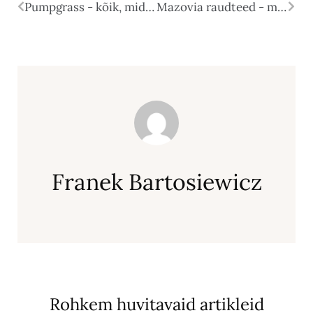
Pumpgrass - kõik, mida selle kohta vaja teada
Mazovia raudteed - mida tasub nende kohta teada?
Franek Bartosiewicz
Rohkem huvitavaid artikleid