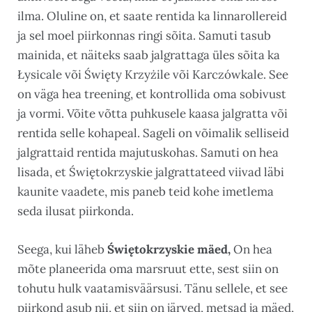
ilma. Oluline on, et saate rentida ka linnarollereid
ja sel moel piirkonnas ringi sõita. Samuti tasub
mainida, et näiteks saab jalgrattaga üles sõita ka
Łysicale või Święty Krzyżile või Karczówkale. See
on väga hea treening, et kontrollida oma sobivust
ja vormi. Võite võtta puhkusele kaasa jalgratta või
rentida selle kohapeal. Sageli on võimalik selliseid
jalgrattaid rentida majutuskohas. Samuti on hea
lisada, et Świętokrzyskie jalgrattateed viivad läbi
kaunite vaadete, mis paneb teid kohe imetlema
seda ilusat piirkonda.
Seega, kui läheb
Świętokrzyskie mäed,
On hea
mõte planeerida oma marsruut ette, sest siin on
tohutu hulk vaatamisväärsusi. Tänu sellele, et see
piirkond asub nii, et siin on järved, metsad ja mäed,