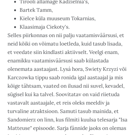
Tirooli allamäge Kadzielnia's,
Bartek Tamm,
Kielce küla muuseum Tokarnias,
Klaasimaja Ciekoty's.
Selles piirkonnas on nii palju vaatamisväärsusi, et
neid kõiki on võimatu loetleda, kuid tasub lisada,
et veedate siin kindlasti aktiivselt. Veelgi enam,
enamikku vaatamisväärsusi saab külastada
olenemata aastaajast. Lysá hora, Swiety Krzyzi või
Karczowka tippu saab ronida igal aastaajal ja mis
kõige tähtsam, vaated on ilusad nii suvel, kevadel,
sügisel kui ka talvel. Soovitatav on vaid riietuda
vastavalt aastaajale, et reis oleks meeldiv ja
turvaline atraktsioon. Samuti tasub mainida, et
Sandomierz on linn, kus filmiti kuulsa telesarja "Isa
Matteuse" episoode. Sarja fännide jaoks on olemas