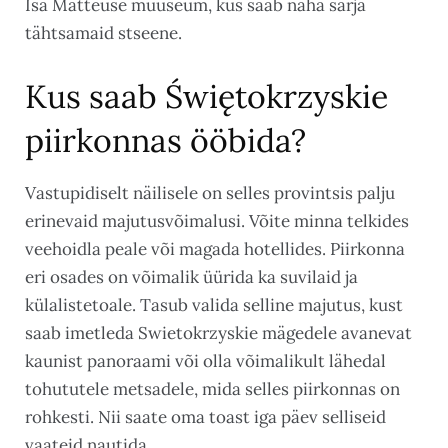
Isa Matteuse muuseum, kus saab näha sarja
tähtsamaid stseene.
Kus saab Świętokrzyskie
piirkonnas ööbida?
Vastupidiselt näilisele on selles provintsis palju
erinevaid majutusvõimalusi. Võite minna telkides
veehoidla peale või magada hotellides. Piirkonna
eri osades on võimalik üürida ka suvilaid ja
külalistetoale. Tasub valida selline majutus, kust
saab imetleda Swietokrzyskie mägedele avanevat
kaunist panoraami või olla võimalikult lähedal
tohututele metsadele, mida selles piirkonnas on
rohkesti. Nii saate oma toast iga päev selliseid
vaateid nautida.