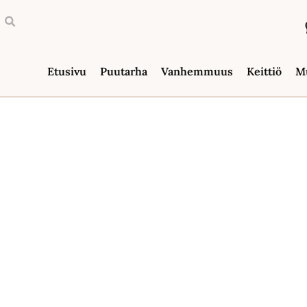
Etusivu
Puutarha
Vanhemmuus
Keittiö
M