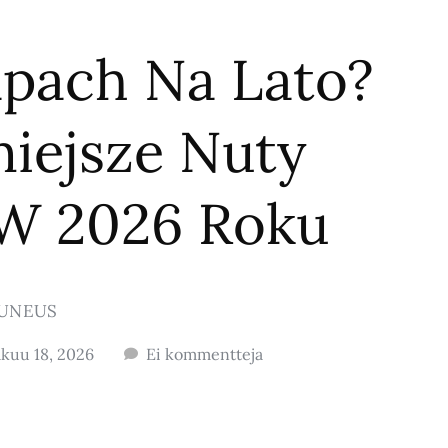
apach Na Lato?
niejsze Nuty
W 2026 Roku
UNEUS
kuu 18, 2026
Ei kommentteja