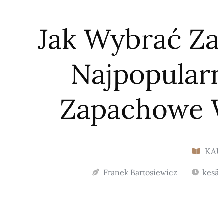
Jak Wybrać Z
Najpopular
Zapachowe 
KA
Franek Bartosiewicz
kesä