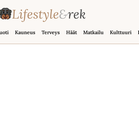
uoti
Kauneus
Terveys
Häät
Matkailu
Kulttuuri