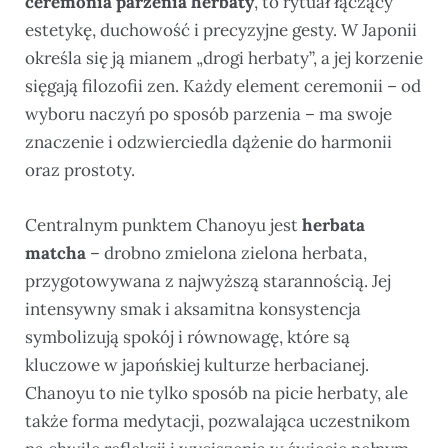
ceremonia parzenia herbaty
, to rytuał łączący
estetykę, duchowość i precyzyjne gesty. W Japonii
określa się ją mianem „drogi herbaty”, a jej korzenie
sięgają filozofii zen. Każdy element ceremonii – od
wyboru naczyń po sposób parzenia – ma swoje
znaczenie i odzwierciedla dążenie do harmonii
oraz prostoty.
Centralnym punktem Chanoyu jest
herbata
matcha
– drobno zmielona zielona herbata,
przygotowywana z najwyższą starannością. Jej
intensywny smak i aksamitna konsystencja
symbolizują spokój i równowagę, które są
kluczowe w japońskiej kulturze herbacianej.
Chanoyu to nie tylko sposób na picie herbaty, ale
także forma medytacji, pozwalająca uczestnikom