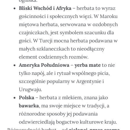
Bliski Wschód i Afryka
– herbata to wyraz
gościnności i społecznych więzi. W Maroku
miętowa herbata, serwowana w ozdobnych
czajniczkach, jest symbolem szacunku dla
gości. W Turcji mocna herbata podawana w
małych szklaneczkach to nieodłączny
element codziennych rozmów.
Ameryka Południowa
–
yerba mate
to nie
tylko napój, ale i rytuał wspólnego picia,
szczególnie popularny w Argentynie i
Urugwaju.
Polska
– herbata z mlekiem, znana jako
bawarka
, ma swoje miejsce w tradycji, a
różnorodne sposoby jej podawania
odzwierciedlają bogactwo kulturowe kraju.
Różnorodność herbat – od
zielonej, przez czarną,