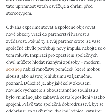
tato upřímnost vztah osvěžuje a chrání před
stereotypem.
Odvaha experimentovat a společně objevovat
nové obzory vrací do partnerství hravost a
zvědavost. Pokud ty a tvůj partner cítíte, že vaše
společné chvíle potřebují nový impuls, nebojte se o
tom mluvit. Inspiraci pro zpestření společných
chvil můžete hledat různými způsoby – moderní
sexshop
nabízí množství pomůcek, které mohou
sloužit jako nástroj k hlubšímu vzájemnému
poznání. Důležité je, aby jakékoliv zkoušení
novinek vycházelo z oboustranného souhlasu a
bylo vnímáno jako zábavná cesta k posílení vašeho
spojení. Právě tato společná dobrodružství, byť se
odehrávají za zavřenými dveřmi ložnice, vytvářejí