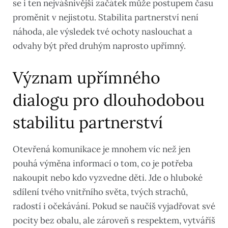
se i ten nejvášnivější začátek může postupem času
proměnit v nejistotu. Stabilita partnerství není
náhoda, ale výsledek tvé ochoty naslouchat a
odvahy být před druhým naprosto upřímný.
Význam upřímného
dialogu pro dlouhodobou
stabilitu partnerství
Otevřená komunikace je mnohem víc než jen
pouhá výměna informací o tom, co je potřeba
nakoupit nebo kdo vyzvedne děti. Jde o hluboké
sdílení tvého vnitřního světa, tvých strachů,
radostí i očekávání. Pokud se naučíš vyjadřovat své
pocity bez obalu, ale zároveň s respektem, vytváříš