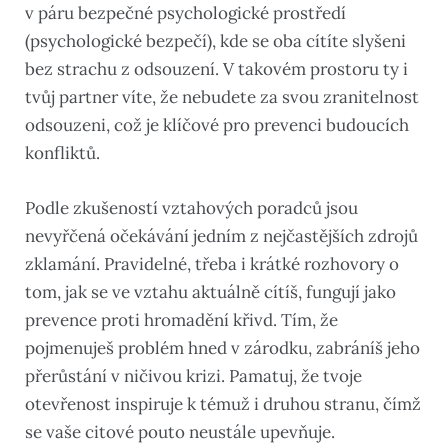
v páru bezpečné psychologické prostředí
(psychologické bezpečí), kde se oba cítíte slyšeni
bez strachu z odsouzení. V takovém prostoru ty i
tvůj partner víte, že nebudete za svou zranitelnost
odsouzeni, což je klíčové pro prevenci budoucích
konfliktů.
Podle zkušeností vztahových poradců jsou
nevyřčená očekávání jedním z nejčastějších zdrojů
zklamání. Pravidelné, třeba i krátké rozhovory o
tom, jak se ve vztahu aktuálně cítíš, fungují jako
prevence proti hromadění křivd. Tím, že
pojmenuješ problém hned v zárodku, zabráníš jeho
přerůstání v ničivou krizi. Pamatuj, že tvoje
otevřenost inspiruje k témuž i druhou stranu, čímž
se vaše citové pouto neustále upevňuje.