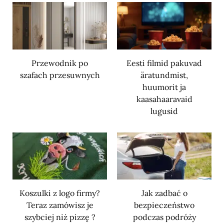
Przewodnik po
Eesti filmid pakuvad
szafach przesuwnych
äratundmist,
huumorit ja
kaasahaaravaid
lugusid
Koszulki z logo firmy?
Jak zadbać o
Teraz zamówisz je
bezpieczeństwo
szybciej niż pizzę ?
podczas podróży