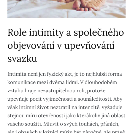
Role intimity a společného
objevování v upevňování
svazku
Intimita není jen fyzický akt, je to nejhlubší forma
komunikace mezi dvěma lidmi. V dlouhodobém
vztahu hraje nezastupitelnou roli, protože
upevňuje pocit výjimečnosti a sounáležitosti. Aby
však intimní život neztratil na intenzitě, vyžaduje
stejnou míru otevřenosti jako kterákoliv jiná oblast
vašeho soužití. Mluvit o svých touhách, přáních,
ale i obavách v ložnici může být náročné, ale právě