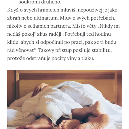
soukromí druhého.
Když o svých hranicích mluvíš, nepoužívej je jako
zbraň nebo ultimátum. Mluv o svých potřebách,
nikoliv o selháních partnera. Místo věty „Nikdy mi
nedáš pokoj“ zkus raději „Potřebuji teď hodinu
klidu, abych si odpočinul po práci, pak se ti budu
rád věnovat“. Takový přístup posiluje stabilitu,
protože odstraňuje pocity viny a tlaku.