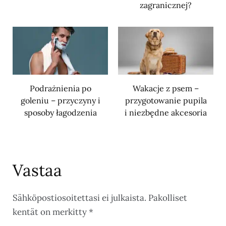
zagranicznej?
Podrażnienia po
Wakacje z psem –
goleniu – przyczyny i
przygotowanie pupila
sposoby łagodzenia
i niezbędne akcesoria
Vastaa
Sähköpostiosoitettasi ei julkaista.
Pakolliset
kentät on merkitty
*