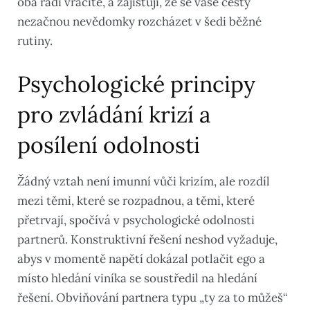
oba rádi vracíte, a zajišťují, že se vaše cesty
nezačnou nevědomky rozcházet v šedi běžné
rutiny.
Psychologické principy
pro zvládání krizí a
posílení odolnosti
Žádný vztah není imunní vůči krizím, ale rozdíl
mezi těmi, které se rozpadnou, a těmi, které
přetrvají, spočívá v psychologické odolnosti
partnerů. Konstruktivní řešení neshod vyžaduje,
abys v momentě napětí dokázal potlačit ego a
místo hledání viníka se soustředil na hledání
řešení. Obviňování partnera typu „ty za to můžeš“