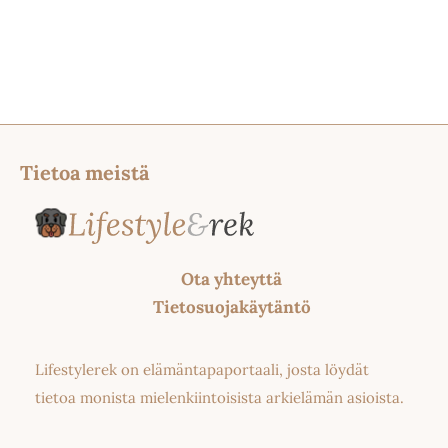
Tietoa meistä
Ota yhteyttä
Tietosuojakäytäntö
Lifestylerek on elämäntapaportaali, josta löydät
tietoa monista mielenkiintoisista arkielämän asioista.