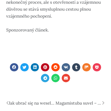
nekonečný proces, ale s otevřeností a vzájemnou
důvěrou se stává smysluplnou cestou plnou
vzájemného pochopení.
Sponzorovaný článek.
Jak ubrać się na wesele? Praktyczny poradnik dla gości
Magamistuba suvel – kuidas see sisustada nii, et kuumadel öödel hästi magada saaks?