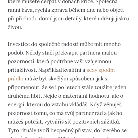
které můžete čerpat v dobách krize. Společná
ranní káva, rychlá zpráva během dne nebo objetí
při příchodu domů jsou detaily, které udržují jiskru
živou.
Investice do společné radosti může mít mnoho
podob. Někdy stačí překvapit partnera malou
pozorností, která podtrhne vaši vzájemnou
přitažlivost. Například kvalitní a
sexy spodní
prádlo
může být skvělým způsobem, jak si
připomenout, že se i po letech stále toužíte jeden
druhému líbit. Nejde o materiální hodnotu, ale o
energii, kterou do vztahu vkládáš. Když věnuješ
pozornost tomu, co má tvůj partner rád a jak ho
můžeš potěšit, vytváříš síť pozitivních zážitků.
Tyto rituály tvoří bezpečný přístav, do kterého se