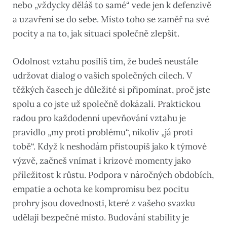
nebo „vždycky děláš to samé“ vede jen k defenzivě
a uzavření se do sebe. Místo toho se zaměř na své
pocity a na to, jak situaci společně zlepšit.
Odolnost vztahu posílíš tím, že budeš neustále
udržovat dialog o vašich společných cílech. V
těžkých časech je důležité si připomínat, proč jste
spolu a co jste už společně dokázali. Praktickou
radou pro každodenní upevňování vztahu je
pravidlo „my proti problému“, nikoliv „já proti
tobě“. Když k neshodám přistoupíš jako k týmové
výzvě, začneš vnímat i krizové momenty jako
příležitost k růstu. Podpora v náročných obdobích,
empatie a ochota ke kompromisu bez pocitu
prohry jsou dovednosti, které z vašeho svazku
udělají bezpečné místo. Budování stability je