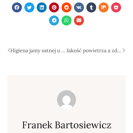
Higiena jamy ustnej u dzieci: jakie produkty warto stosować, by zapewnić skuteczną ochronę?
Jakość powietrza a zdrowie, koncentracja i codzienna energia
Franek Bartosiewicz