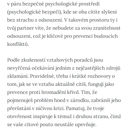
v páru bezpečné psychologické prostředí
(psychologické bezpečí), kde se oba cítíte slyšeni
bez strachu z odsouzení. V takovém prostoru ty i
tvůj partner víte, že nebudete za svou zranitelnost
odsouzeni, což je klíčové pro prevenci budoucích
konfliktů.
Podle zkušeností vztahových poradců jsou
nevyřčená očekávání jedním z nejčastějších zdrojů
zklamání. Pravidelné, třeba i krátké rozhovory o
tom, jak se ve vztahu aktuálně cítíš, fungují jako
prevence proti hromadění křivd. Tím, že
pojmenuješ problém hned v zárodku, zabráníš jeho
přerůstání v ničivou krizi. Pamatuj, že tvoje
otevřenost inspiruje k témuž i druhou stranu, čímž
se vaše citové pouto neustále upevňuje.