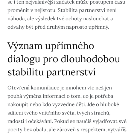
se i ten nejvášnivější začátek může postupem času
proměnit v nejistotu. Stabilita partnerství není
náhoda, ale výsledek tvé ochoty naslouchat a
odvahy být před druhým naprosto upřímný.
Význam upřímného
dialogu pro dlouhodobou
stabilitu partnerství
Otevřená komunikace je mnohem víc než jen
pouhá výměna informací o tom, co je potřeba
nakoupit nebo kdo vyzvedne děti. Jde o hluboké
sdílení tvého vnitřního světa, tvých strachů,
radostí i očekávání. Pokud se naučíš vyjadřovat své
pocity bez obalu, ale zároveň s respektem, vytváříš