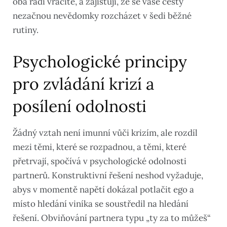
oba rádi vracíte, a zajišťují, že se vaše cesty
nezačnou nevědomky rozcházet v šedi běžné
rutiny.
Psychologické principy
pro zvládání krizí a
posílení odolnosti
Žádný vztah není imunní vůči krizím, ale rozdíl
mezi těmi, které se rozpadnou, a těmi, které
přetrvají, spočívá v psychologické odolnosti
partnerů. Konstruktivní řešení neshod vyžaduje,
abys v momentě napětí dokázal potlačit ego a
místo hledání viníka se soustředil na hledání
řešení. Obviňování partnera typu „ty za to můžeš“