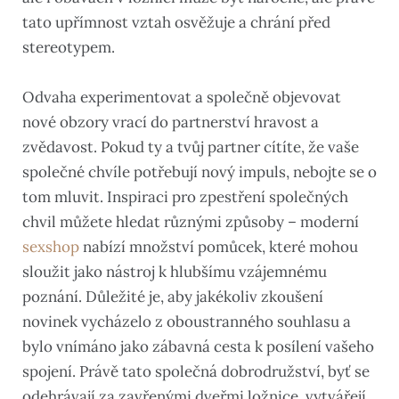
tato upřímnost vztah osvěžuje a chrání před
stereotypem.
Odvaha experimentovat a společně objevovat
nové obzory vrací do partnerství hravost a
zvědavost. Pokud ty a tvůj partner cítíte, že vaše
společné chvíle potřebují nový impuls, nebojte se o
tom mluvit. Inspiraci pro zpestření společných
chvil můžete hledat různými způsoby – moderní
sexshop
nabízí množství pomůcek, které mohou
sloužit jako nástroj k hlubšímu vzájemnému
poznání. Důležité je, aby jakékoliv zkoušení
novinek vycházelo z oboustranného souhlasu a
bylo vnímáno jako zábavná cesta k posílení vašeho
spojení. Právě tato společná dobrodružství, byť se
odehrávají za zavřenými dveřmi ložnice, vytvářejí