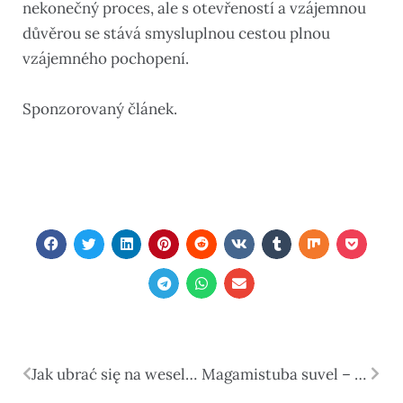
nekonečný proces, ale s otevřeností a vzájemnou
důvěrou se stává smysluplnou cestou plnou
vzájemného pochopení.
Sponzorovaný článek.
Jak ubrać się na wesele? Praktyczny poradnik dla gości
Magamistuba suvel – kuidas see sisustada nii, et kuumadel öödel hästi magada saaks?