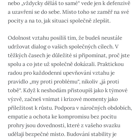
nebo „vždycky děláš to samé“ vede jen k defenzivě
a uzavření se do sebe. Místo toho se zaměř na své
pocity a na to, jak situaci společně zlepšit.
Odolnost vztahu posílíš tím, že budeš neustále
udržovat dialog o vašich společných cílech. V
těžkých časech je důležité si připomínat, proč jste
spolu a co jste už společně dokázali. Praktickou
radou pro každodenní upevňování vztahu je
pravidlo „my proti problému“, nikoliv „já proti
tobě“. Když k neshodám přistoupíš jako k týmové
výzvě, začneš vnímat i krizové momenty jako
příležitost k růstu. Podpora v náročných obdobích,
empatie a ochota ke kompromisu bez pocitu
prohry jsou dovednosti, které z vašeho svazku
udělají bezpečné místo. Budování stability je