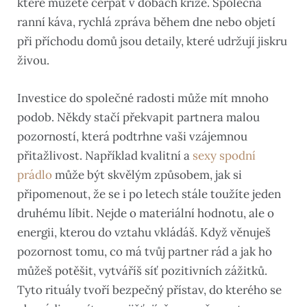
které můžete čerpat v dobách krize. Společná
ranní káva, rychlá zpráva během dne nebo objetí
při příchodu domů jsou detaily, které udržují jiskru
živou.
Investice do společné radosti může mít mnoho
podob. Někdy stačí překvapit partnera malou
pozorností, která podtrhne vaši vzájemnou
přitažlivost. Například kvalitní a
sexy spodní
prádlo
může být skvělým způsobem, jak si
připomenout, že se i po letech stále toužíte jeden
druhému líbit. Nejde o materiální hodnotu, ale o
energii, kterou do vztahu vkládáš. Když věnuješ
pozornost tomu, co má tvůj partner rád a jak ho
můžeš potěšit, vytváříš síť pozitivních zážitků.
Tyto rituály tvoří bezpečný přístav, do kterého se