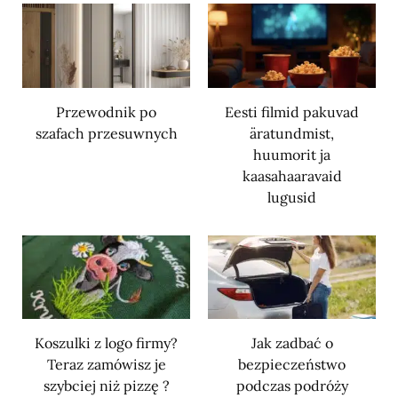
Przewodnik po
Eesti filmid pakuvad
szafach przesuwnych
äratundmist,
huumorit ja
kaasahaaravaid
lugusid
Koszulki z logo firmy?
Jak zadbać o
Teraz zamówisz je
bezpieczeństwo
szybciej niż pizzę ?
podczas podróży