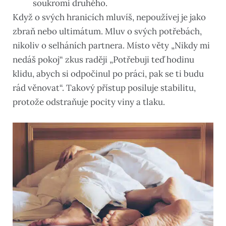
soukromí druhého.
Když o svých hranicích mluvíš, nepoužívej je jako
zbraň nebo ultimátum. Mluv o svých potřebách,
nikoliv o selháních partnera. Místo věty „Nikdy mi
nedáš pokoj“ zkus raději „Potřebuji teď hodinu
klidu, abych si odpočinul po práci, pak se ti budu
rád věnovat“. Takový přístup posiluje stabilitu,
protože odstraňuje pocity viny a tlaku.