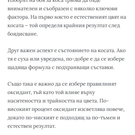
Изборът на боя за коса трябва да бъде
внимателен и съобразен с няколко ключови
фактора. На първо място е естественият цвят на
косата – той определя крайния резултат след
боядисване.
Друг важен аспект е състоянието на косата. Ако
тя е суха или увредена, по-добре е да се избере
щадяща формула с подхранващи съставки.
Също така е важно да се избере правилният
оксидант, тъй като той влияе върху
наситеността и трайността на цвета. По-
високият процент оксидант изсветлява повече,
докато по-ниският е подходящ за по-тъмен и
естествен резултат.