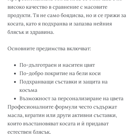
високо качество в сравнение с масовите
продукти. Тя не само боядисва, но и се грижи за
косата, като я подхранва и запазва нейния
блясък и здравина.
Основните предимства включват:
По-дълготраен и наситен цвят
По-добро покритие на бели коси
Подхранващи съставки и защита на
косъма
Възможност за персонализиране на цвета
Професионалните формули често съдържат
масла, кератин или други активни съставки,
които възстановяват косата и ѝ придават
естествен блясък.