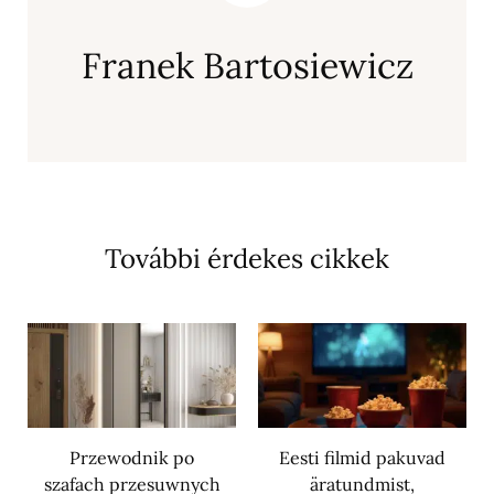
Franek Bartosiewicz
További érdekes cikkek
Przewodnik po
Eesti filmid pakuvad
szafach przesuwnych
äratundmist,