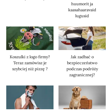
huumorit ja
kaasahaaravaid
lugusid
Koszulki z logo firmy?
Jak zadbać o
Teraz zamówisz je
bezpieczeństwo
szybciej niż pizzę ?
podczas podróży
zagranicznej?