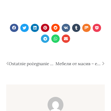
Ostatnie pożegnanie – znaczenie chwili rozstania
Мебели от масив – естествена красота, здравина и дълготрайност за вашия дом