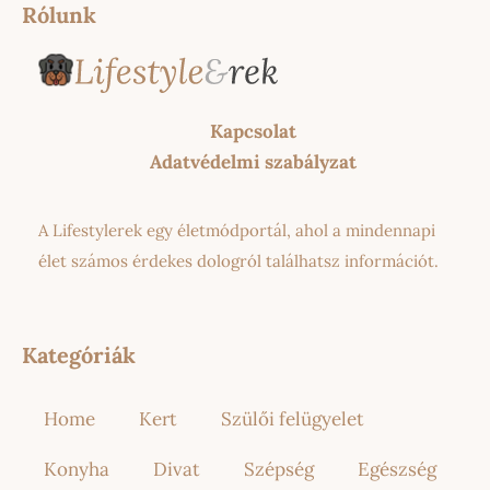
Rólunk
Kapcsolat
Adatvédelmi szabályzat
A Lifestylerek egy életmódportál, ahol a mindennapi
élet számos érdekes dologról találhatsz információt.
Kategóriák
Home
Kert
Szülői felügyelet
Konyha
Divat
Szépség
Egészség