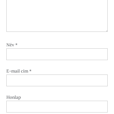
Név
*
E-mail cím
*
Honlap