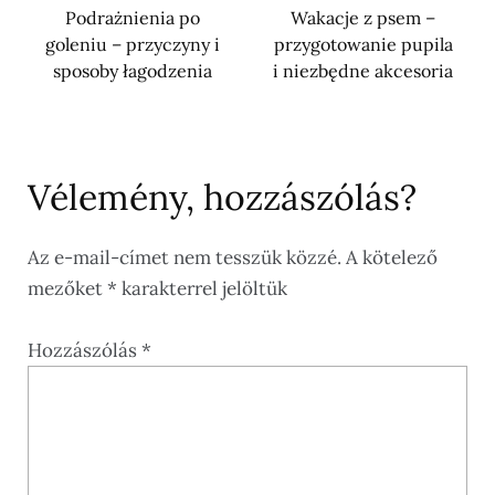
Podrażnienia po
Wakacje z psem –
goleniu – przyczyny i
przygotowanie pupila
sposoby łagodzenia
i niezbędne akcesoria
Vélemény, hozzászólás?
Az e-mail-címet nem tesszük közzé.
A kötelező
mezőket
*
karakterrel jelöltük
Hozzászólás
*