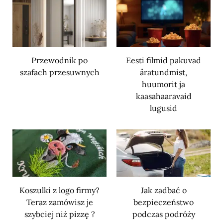
Przewodnik po
Eesti filmid pakuvad
szafach przesuwnych
äratundmist,
huumorit ja
kaasahaaravaid
lugusid
Koszulki z logo firmy?
Jak zadbać o
Teraz zamówisz je
bezpieczeństwo
szybciej niż pizzę ?
podczas podróży