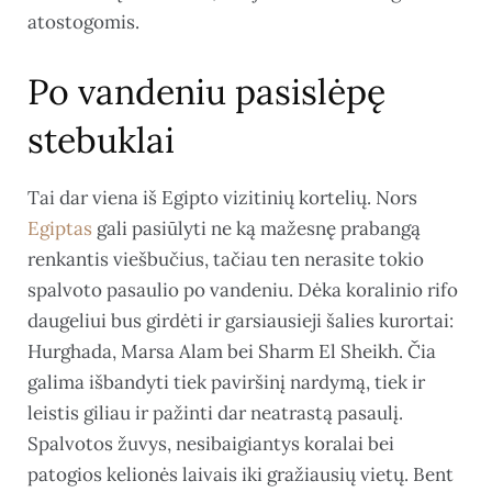
atostogomis.
Po vandeniu pasislėpę
stebuklai
Tai dar viena iš Egipto vizitinių kortelių. Nors
Egiptas
gali pasiūlyti ne ką mažesnę prabangą
renkantis viešbučius, tačiau ten nerasite tokio
spalvoto pasaulio po vandeniu. Dėka koralinio rifo
daugeliui bus girdėti ir garsiausieji šalies kurortai:
Hurghada, Marsa Alam bei Sharm El Sheikh. Čia
galima išbandyti tiek paviršinį nardymą, tiek ir
leistis giliau ir pažinti dar neatrastą pasaulį.
Spalvotos žuvys, nesibaigiantys koralai bei
patogios kelionės laivais iki gražiausių vietų. Bent