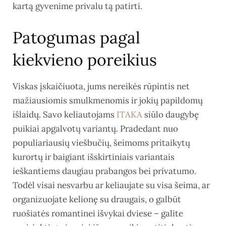
kartą gyvenime privalu tą patirti.
Patogumas pagal
kiekvieno poreikius
Viskas įskaičiuota, jums nereikės rūpintis net
mažiausiomis smulkmenomis ir jokių papildomų
išlaidų. Savo keliautojams
ITAKA
siūlo daugybę
puikiai apgalvotų variantų. Pradedant nuo
populiariausių viešbučių, šeimoms pritaikytų
kurortų ir baigiant išskirtiniais variantais
ieškantiems daugiau prabangos bei privatumo.
Todėl visai nesvarbu ar keliaujate su visa šeima, ar
organizuojate kelionę su draugais, o galbūt
ruošiatės romantinei išvykai dviese – galite