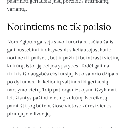
pasirinkti geriausiai jūsų poreikius atitinkantį
variantą.
Norintiems ne tik poilsio
Nors Egiptas garsėja savo kurortais, tačiau šalis
gali nustebinti ir aktyvesnius keliautojus, kurie
nori ne tik pailsėti, bet ir pažinti bei atrasti vietinę
kultūrą, istoriją bei jos ypatybes. Todėl galima
rinktis iš daugybės ekskursijų. Nuo safario džipais
po dykumas, iki kelionių valtimis iki geriausių
nardymo vietų. Taip pat organizuojami išvykimai,
leidžiantys pažinti vietinę kultūrą. Nereikėtų
pamiršti, jog būtent šiose vietose kūrėsi vienos
pirmųjų civilizacijų.