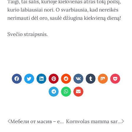
Taigi, tai šalis, kurioje kiekvienas atras tokį poilsį,
kurio labiausiai nori. O svarbiausia, kad nereikės
nerimauti dėl oro, saulė džiugina kiekvieną dieną!
Svečio straipsnis.
Мебели от масив – естествена красота, здравина и дълготрайност за вашия дом
Kornvolas mamma sarīkoja sirsnīgu “Adoptē kucēnu” ballīti, kas satuvināja vietējās ģimenes