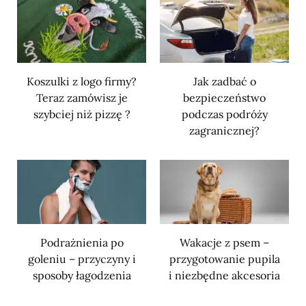
Koszulki z logo firmy?
Jak zadbać o
Teraz zamówisz je
bezpieczeństwo
szybciej niż pizzę ?
podczas podróży
zagranicznej?
Podrażnienia po
Wakacje z psem –
goleniu – przyczyny i
przygotowanie pupila
sposoby łagodzenia
i niezbędne akcesoria