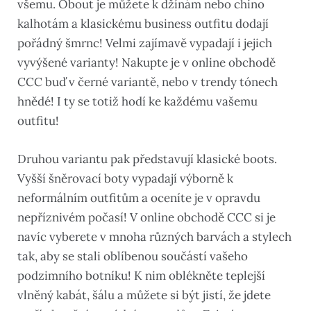
všemu. Obout je můžete k džínám nebo chino
kalhotám a klasickému business outfitu dodají
pořádný šmrnc! Velmi zajímavě vypadají i jejich
vyvýšené varianty! Nakupte je v online obchodě
CCC buď v černé variantě, nebo v trendy tónech
hnědé! I ty se totiž hodí ke každému vašemu
outfitu!
Druhou variantu pak představují klasické boots.
Vyšší šněrovací boty vypadají výborně k
neformálním outfitům a oceníte je v opravdu
nepříznivém počasí! V online obchodě CCC si je
navíc vyberete v mnoha různých barvách a stylech
tak, aby se stali oblíbenou součástí vašeho
podzimního botníku! K nim oblékněte teplejší
vlněný kabát, šálu a můžete si být jistí, že jdete