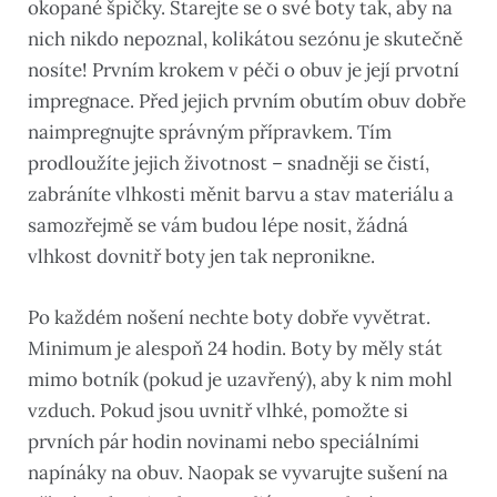
okopané špičky. Starejte se o své boty tak, aby na
nich nikdo nepoznal, kolikátou sezónu je skutečně
nosíte! Prvním krokem v péči o obuv je její prvotní
impregnace. Před jejich prvním obutím obuv dobře
naimpregnujte správným přípravkem. Tím
prodloužíte jejich životnost – snadněji se čistí,
zabráníte vlhkosti měnit barvu a stav materiálu a
samozřejmě se vám budou lépe nosit, žádná
vlhkost dovnitř boty jen tak nepronikne.
Po každém nošení nechte boty dobře vyvětrat.
Minimum je alespoň 24 hodin. Boty by měly stát
mimo botník (pokud je uzavřený), aby k nim mohl
vzduch. Pokud jsou uvnitř vlhké, pomožte si
prvních pár hodin novinami nebo speciálními
napínáky na obuv. Naopak se vyvarujte sušení na