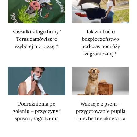
Koszulki z logo firmy?
Jak zadbać o
Teraz zamówisz je
bezpieczeństwo
szybciej niż pizzę ?
podczas podróży
zagranicznej?
Podrażnienia po
Wakacje z psem –
goleniu – przyczyny i
przygotowanie pupila
sposoby łagodzenia
i niezbędne akcesoria