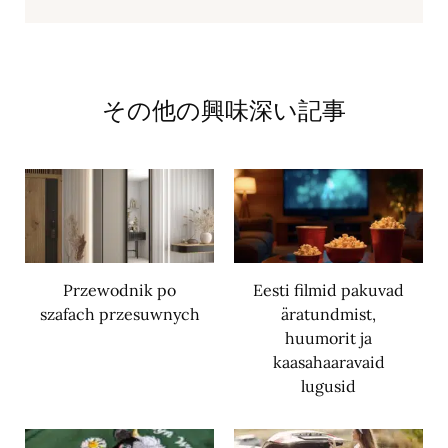
その他の興味深い記事
Przewodnik po
Eesti filmid pakuvad
szafach przesuwnych
äratundmist,
huumorit ja
kaasahaaravaid
lugusid