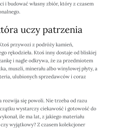
ci i budować własny zbiór, który z czasem
onalnego.
która uczy patrzenia
Ktoś przywozi z podróży kamień,
o rękodzieła. Ktoś inny dostaje od bliskiej
iżankę i nagle odkrywa, że za przedmiotem
zka, muszli, minerału albo winylowej płyty, a
yteria, ulubionych sprzedawców i coraz
 rozwija się powoli. Nie trzeba od razu
oczątku wystarczy ciekawość i gotowość do
konał, ile ma lat, z jakiego materiału
, czy wyjątkowy? Z czasem kolekcjoner