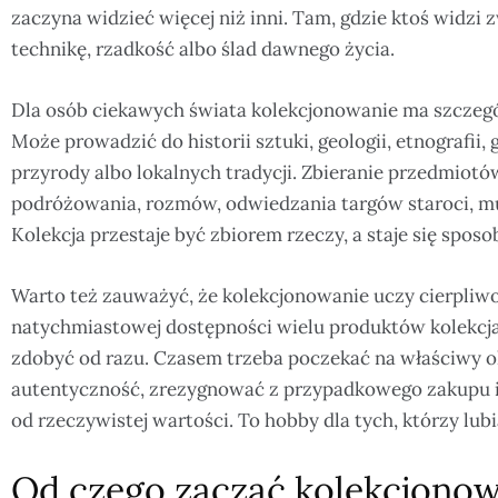
zaczyna widzieć więcej niż inni. Tam, gdzie ktoś widzi z
technikę, rzadkość albo ślad dawnego życia.
Dla osób ciekawych świata kolekcjonowanie ma szczegól
Może prowadzić do historii sztuki, geologii, etnografii, g
przyrody albo lokalnych tradycji. Zbieranie przedmiotów
podróżowania, rozmów, odwiedzania targów staroci, muz
Kolekcja przestaje być zbiorem rzeczy, a staje się spo
Warto też zauważyć, że kolekcjonowanie uczy cierpliw
natychmiastowej dostępności wielu produktów kolekcja 
zdobyć od razu. Czasem trzeba poczekać na właściwy o
autentyczność, zrezygnować z przypadkowego zakupu i
od rzeczywistej wartości. To hobby dla tych, którzy lubią
Od czego zacząć kolekcjonow