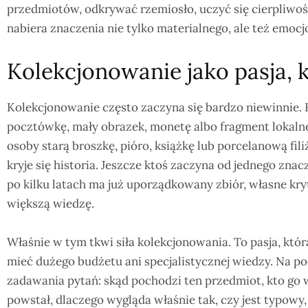
przedmiotów, odkrywać rzemiosło, uczyć się cierpliwoś
nabiera znaczenia nie tylko materialnego, ale też emocj
Kolekcjonowanie jako pasja, 
Kolekcjonowanie często zaczyna się bardzo niewinnie. 
pocztówkę, mały obrazek, monetę albo fragment lokalneg
osoby starą broszkę, pióro, książkę lub porcelanową fil
kryje się historia. Jeszcze ktoś zaczyna od jednego znac
po kilku latach ma już uporządkowany zbiór, własne kr
większą wiedzę.
Właśnie w tym tkwi siła kolekcjonowania. To pasja, która
mieć dużego budżetu ani specjalistycznej wiedzy. Na p
zadawania pytań: skąd pochodzi ten przedmiot, kto go wy
powstał, dlaczego wygląda właśnie tak, czy jest typowy