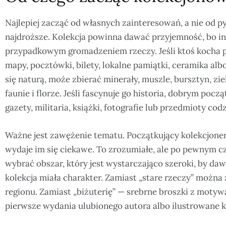
Najlepiej zacząć od własnych zainteresowań, a nie od py
najdroższe. Kolekcja powinna dawać przyjemność, bo in
przypadkowym gromadzeniem rzeczy. Jeśli ktoś kocha
mapy, pocztówki, bilety, lokalne pamiątki, ceramika albo
się naturą, może zbierać minerały, muszle, bursztyn, ziel
faunie i florze. Jeśli fascynuje go historia, dobrym po
gazety, militaria, książki, fotografie lub przedmioty c
Ważne jest zawężenie tematu. Początkujący kolekcjoner
wydaje im się ciekawe. To zrozumiałe, ale po pewnym c
wybrać obszar, który jest wystarczająco szeroki, by daw
kolekcja miała charakter. Zamiast „stare rzeczy” możn
regionu. Zamiast „biżuterię” — srebrne broszki z motyw
pierwsze wydania ulubionego autora albo ilustrowane k