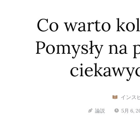
Co warto ko
Pomysły na p
ciekawy
インス
論説
5月 6, 2