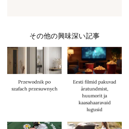
その他の興味深い記事
Przewodnik po
Eesti filmid pakuvad
szafach przesuwnych
äratundmist,
huumorit ja
kaasahaaravaid
lugusid