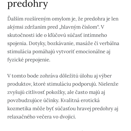
predohry
Ďalším rozšíreným omylom je, že predohra je len
akýmsi zdržaním pred „hlavným číslom“. V
skutočnosti ide o kľúčovú súčasť intímneho
spojenia. Dotyky, bozkávanie, masáže či verbálna
stimulácia pomáhajú vytvoriť emocionálne aj
fyzické prepojenie.
V tomto bode zohráva dôležitú úlohu aj výber
produktov, ktoré stimuláciu podporujú. Nielenže
zvyšujú citlivosť pokožky, ale často majú aj
povzbudzujúce účinky. Kvalitná erotická
kozmetika môže byť súčasťou hravej predohry aj
relaxačného večera vo dvojici.