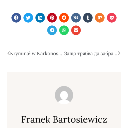
Kryminał w Karkonoszach i innych górach — legendy, tajemnice i mroczny klimat gór
Защо трябва да забравите за трескавата подготовка преди първата среща? Ето трика за магнитно привличане!
Franek Bartosiewicz