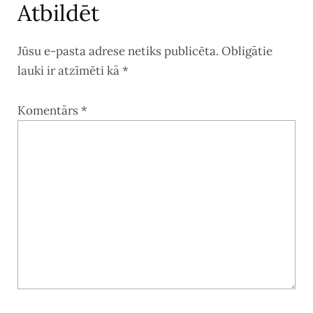
Atbildēt
Jūsu e-pasta adrese netiks publicēta.
Obligātie
lauki ir atzīmēti kā
*
Komentārs
*