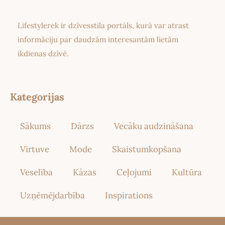
Lifestylerek ir dzīvesstila portāls, kurā var atrast
informāciju par daudzām interesantām lietām
ikdienas dzīvē.
Kategorijas
Sākums
Dārzs
Vecāku audzināšana
Virtuve
Mode
Skaistumkopšana
Veselība
Kāzas
Ceļojumi
Kultūra
Uzņēmējdarbība
Inspirations