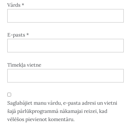
Vārds
*
E-pasts
*
Tīmekļa vietne
Saglabājiet manu vārdu, e-pasta adresi un vietni
šajā pārlūkprogrammā nākamajai reizei, kad
vēlēšos pievienot komentāru.