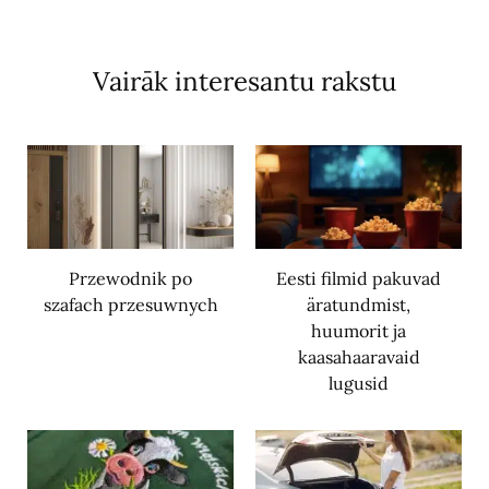
Vairāk interesantu rakstu
Przewodnik po
Eesti filmid pakuvad
szafach przesuwnych
äratundmist,
huumorit ja
kaasahaaravaid
lugusid