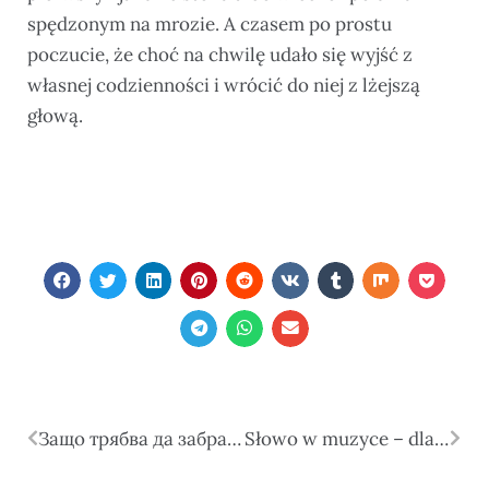
spędzonym na mrozie. A czasem po prostu
poczucie, że choć na chwilę udało się wyjść z
własnej codzienności i wrócić do niej z lżejszą
głową.
Защо трябва да забравите за трескавата подготовка преди първата среща? Ето трика за магнитно привличане!
Słowo w muzyce – dlaczego tekst piosenki potrafi zostać z nami na całe życie?