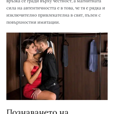
връзка се гради върху честност, а магнитната
сила на автентичността е в това, че тя е рядка и
изключително привлекателна в свят, пълен с
повърхностни имитации.
Познаването на