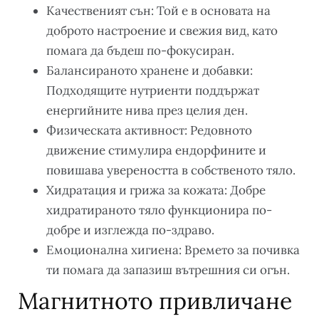
Качественият сън: Той е в основата на
доброто настроение и свежия вид, като
помага да бъдеш по-фокусиран.
Балансираното хранене и добавки:
Подходящите нутриенти поддържат
енергийните нива през целия ден.
Физическата активност: Редовното
движение стимулира ендорфините и
повишава увереността в собственото тяло.
Хидратация и грижа за кожата: Добре
хидратираното тяло функционира по-
добре и изглежда по-здраво.
Емоционална хигиена: Времето за почивка
ти помага да запазиш вътрешния си огън.
Магнитното привличане