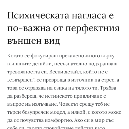
Психическата нагласа е
по-важна от перфектния
външен вид
Когато се фокусираш прекалено много върху
външните детайли, несъзнателно подхранваш
тревожността си. Всеки детайл, който не е
„съвършен“, се превръща в източник на стрес, а
това се отразява на езика на тялото ти. Трябва
да разбереш, че истинското привличане е
въпрос на излъчване. Човекът срещу теб не
търси безупречен модел, а някой, с когото може
да се почувства комфортно. Ако си в мир със
себе си, твоето спокойствие действа като