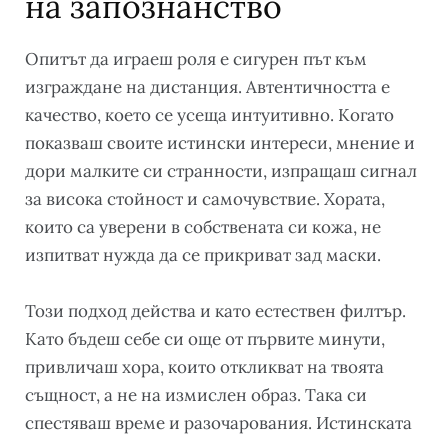
на запознанство
Опитът да играеш роля е сигурен път към
изграждане на дистанция. Автентичността е
качество, което се усеща интуитивно. Когато
показваш своите истински интереси, мнение и
дори малките си странности, изпращаш сигнал
за висока стойност и самочувствие. Хората,
които са уверени в собствената си кожа, не
изпитват нужда да се прикриват зад маски.
Този подход действа и като естествен филтър.
Като бъдеш себе си още от първите минути,
привличаш хора, които откликват на твоята
същност, а не на измислен образ. Така си
спестяваш време и разочарования. Истинската