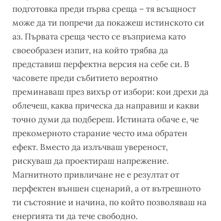
подготовка преди първа среща – тя всъщност
може да ти попречи да покажеш истинското си
аз. Първата среща често се възприема като
своеобразен изпит, на който трябва да
представиш перфектна версия на себе си. В
часовете преди събитието вероятно
преминаваш през вихър от избори: кои дрехи да
облечеш, каква прическа да направиш и какви
точно думи да подбереш. Истината обаче е, че
прекомерното старание често има обратен
ефект. Вместо да излъчваш увереност,
рискуваш да проектираш напрежение.
Магнитното привличане не е резултат от
перфектен външен сценарий, а от вътрешното
ти състояние и начина, по който позволяваш на
енергията ти да тече свободно.