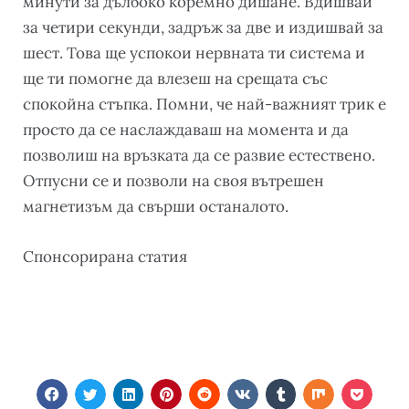
минути за дълбоко коремно дишане. Вдишвай
за четири секунди, задръж за две и издишвай за
шест. Това ще успокои нервната ти система и
ще ти помогне да влезеш на срещата със
спокойна стъпка. Помни, че най-важният трик е
просто да се наслаждаваш на момента и да
позволиш на връзката да се развие естествено.
Отпусни се и позволи на своя вътрешен
магнетизъм да свърши останалото.
Cпонсорирана статия