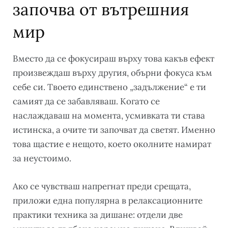
започва от вътрешния
мир
Вместо да се фокусираш върху това какъв ефект
произвеждаш върху другия, обърни фокуса към
себе си. Твоето единствено „задължение“ е ти
самият да се забавляваш. Когато се
наслаждаваш на момента, усмивката ти става
истинска, а очите ти започват да светят. Именно
това щастие е нещото, което околните намират
за неустоимо.
Ако се чувстваш напрегнат преди срещата,
приложи една популярна в релаксационните
практики техника за дишане: отдели две