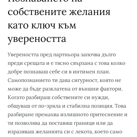
собствените желания
като ключ към
увереността
Увереността пред партньора започва дълго
преди срещата и е тясно свързана с това колко
добре познаваш себе си в интимен план.
Самопознанието ти дава сигурност, която не
може да бъде разклатена от външни фактори.
Когато разбираш собствените си нужди,
общуваш от по-зряла и стабилна позиция. Това
разбиране премахва излишното притеснение и
ти позволява да поставяш граници или да
изразяваш желанията си с лекота, което само