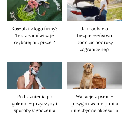
Koszulki z logo firmy?
Jak zadbać o
Teraz zamówisz je
bezpieczeństwo
szybciej niż pizzę ?
podczas podróży
zagranicznej?
Podrażnienia po
Wakacje z psem –
goleniu – przyczyny i
przygotowanie pupila
sposoby łagodzenia
i niezbędne akcesoria