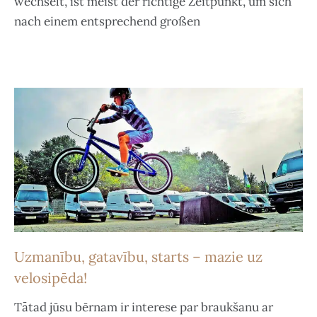
wechselt, ist meist der richtige Zeitpunkt, um sich
nach einem entsprechend großen
Uzmanību, gatavību, starts – mazie uz
velosipēda!
Tātad jūsu bērnam ir interese par braukšanu ar