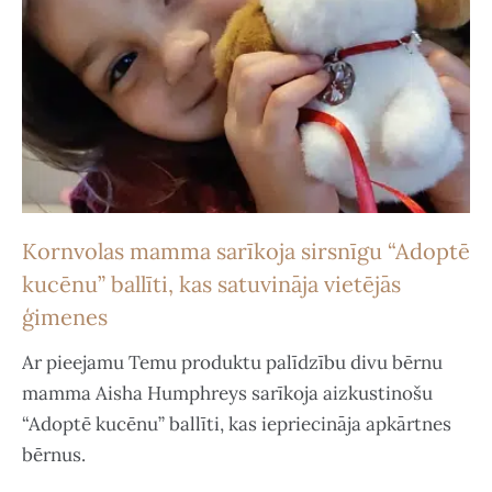
Kornvolas mamma sarīkoja sirsnīgu “Adoptē
kucēnu” ballīti, kas satuvināja vietējās
ģimenes
Ar pieejamu Temu produktu palīdzību divu bērnu
mamma Aisha Humphreys sarīkoja aizkustinošu
“Adoptē kucēnu” ballīti, kas iepriecināja apkārtnes
bērnus.