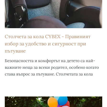
Столчета за кола CYBEX - Правиният
избор за удобство и сигурност при
пътуване
Безопасността и комфортът на детето са най-
важните неща за всеки родител, особено когато
става въпрос за пътуване. Столчетата за кола