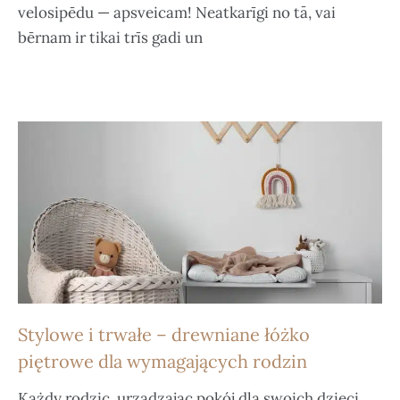
velosipēdu — apsveicam! Neatkarīgi no tā, vai
bērnam ir tikai trīs gadi un
Stylowe i trwałe – drewniane łóżko
piętrowe dla wymagających rodzin
Każdy rodzic, urządzając pokój dla swoich dzieci,