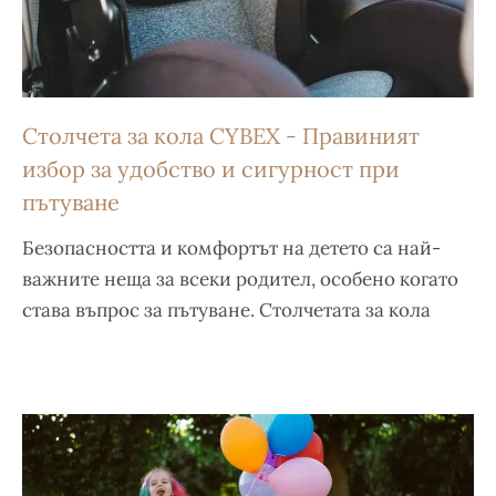
Столчета за кола CYBEX - Правиният
избор за удобство и сигурност при
пътуване
Безопасността и комфортът на детето са най-
важните неща за всеки родител, особено когато
става въпрос за пътуване. Столчетата за кола