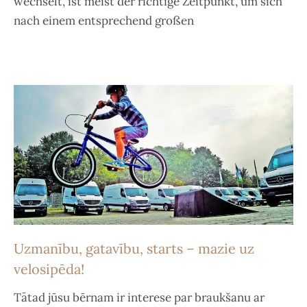
wechselt, ist meist der richtige Zeitpunkt, um sich
nach einem entsprechend großen
Uzmanību, gatavību, starts – mazie uz
velosipēda!
Tātad jūsu bērnam ir interese par braukšanu ar