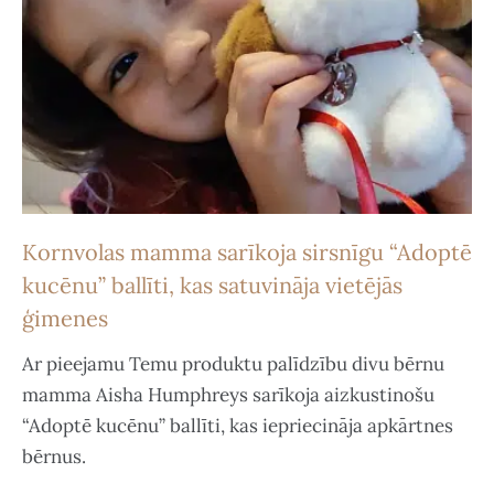
Kornvolas mamma sarīkoja sirsnīgu “Adoptē
kucēnu” ballīti, kas satuvināja vietējās
ģimenes
Ar pieejamu Temu produktu palīdzību divu bērnu
mamma Aisha Humphreys sarīkoja aizkustinošu
“Adoptē kucēnu” ballīti, kas iepriecināja apkārtnes
bērnus.