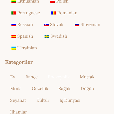
Lithuanian
Polish
Portuguese
Romanian
Russian
Slovak
Slovenian
Spanish
Swedish
Ukrainian
Kategoriler
Ev
Bahçe
Ebeveynlik
Mutfak
Moda
Güzellik
Sağlık
Düğün
Seyahat
Kültür
İş Dünyası
İlhamlar