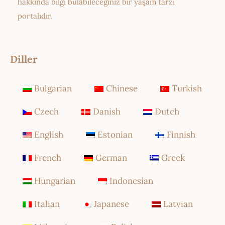
hakkında bilgi bulabileceğiniz bir yaşam tarzı
portalıdır.
Diller
Bulgarian
Chinese
Turkish
Czech
Danish
Dutch
English
Estonian
Finnish
French
German
Greek
Hungarian
Indonesian
Italian
Japanese
Latvian