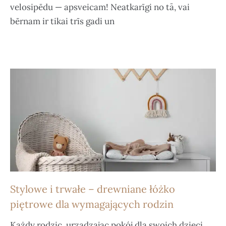
velosipēdu — apsveicam! Neatkarīgi no tā, vai
bērnam ir tikai trīs gadi un
Stylowe i trwałe – drewniane łóżko
piętrowe dla wymagających rodzin
Każdy rodzic, urządzając pokój dla swoich dzieci,