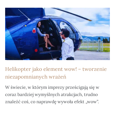
Helikopter jako element wow! – tworzenie
niezapomnianych wrażeń
W świecie, w którym imprezy prześcigają się w
coraz bardziej wymyślnych atrakcjach, trudno
znaleźć coś, co naprawdę wywoła efekt „wow”.