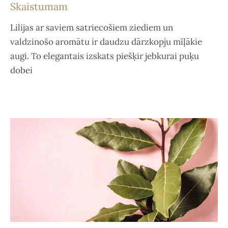
Skaistumam
Lilijas ar saviem satriecošiem ziediem un
valdzinošo aromātu ir daudzu dārzkopju mīļākie
augi. To elegantais izskats piešķir jebkurai puķu
dobei