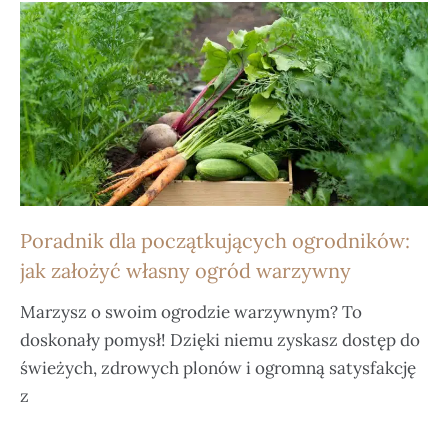
Poradnik dla początkujących ogrodników:
jak założyć własny ogród warzywny
Marzysz o swoim ogrodzie warzywnym? To
doskonały pomysł! Dzięki niemu zyskasz dostęp do
świeżych, zdrowych plonów i ogromną satysfakcję
z