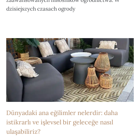
zaawansowanych miłośników ogrodnictwa. W
dzisiejszych czasach ogrody
Dünyadaki ana eğilimler nelerdir: daha
istikrarlı ve işlevsel bir geleceğe nasıl
ulaşabiliriz?