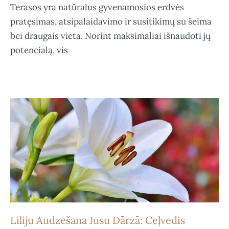
Terasos yra natūralus gyvenamosios erdvės
pratęsimas, atsipalaidavimo ir susitikimų su šeima
bei draugais vieta. Norint maksimaliai išnaudoti jų
potencialą, vis
Liliju Audzēšana Jūsu Dārzā: Ceļvedis