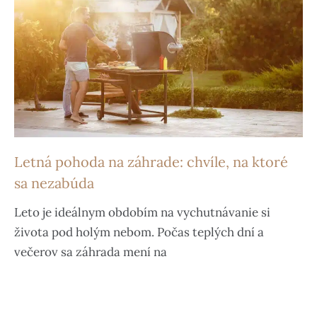
Letná pohoda na záhrade: chvíle, na ktoré
sa nezabúda
Leto je ideálnym obdobím na vychutnávanie si
života pod holým nebom. Počas teplých dní a
večerov sa záhrada mení na