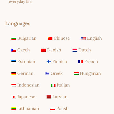
everyday life.
Languages
Bulgarian
Chinese
English
Czech
Danish
Dutch
Estonian
Finnish
French
German
Greek
Hungarian
Indonesian
Italian
Japanese
Latvian
Lithuanian
Polish