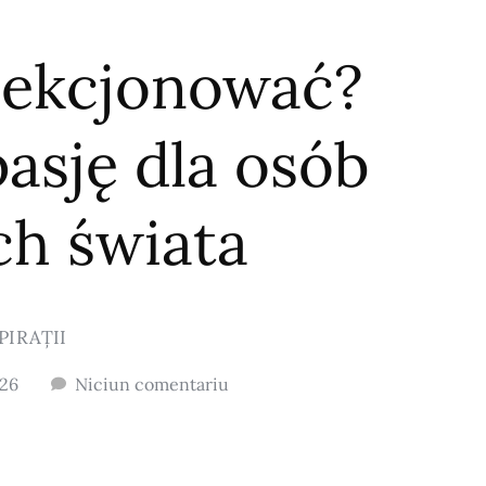
lekcjonować?
asję dla osób
ch świata
PIRAȚII
026
Niciun comentariu