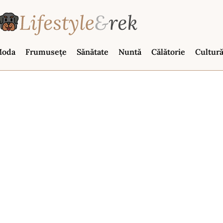
oda
Frumusețe
Sănătate
Nuntă
Călătorie
Cultur