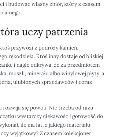
ci i budować własny zbiór, który z czasem
onalnego.
która uczy patrzenia
Ktoś przywozi z podróży kamień,
o rękodzieła. Ktoś inny dostaje od bliskiej
iżankę i nagle odkrywa, że za przedmiotem
zka, muszli, minerału albo winylowej płyty, a
yteria, ulubionych sprzedawców i coraz
 rozwija się powoli. Nie trzeba od razu
oczątku wystarczy ciekawość i gotowość do
konał, ile ma lat, z jakiego materiału
, czy wyjątkowy? Z czasem kolekcjoner