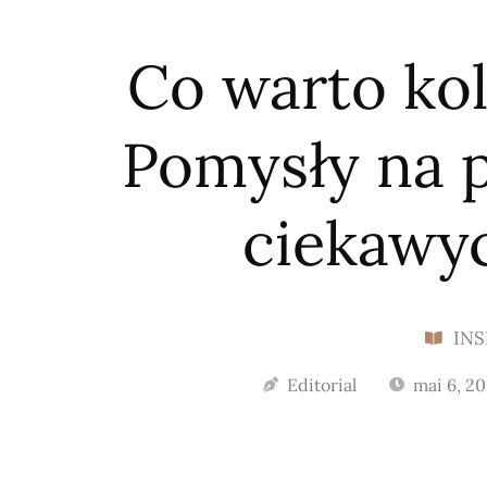
Co warto ko
Pomysły na p
ciekawy
INS
Editorial
mai 6, 2