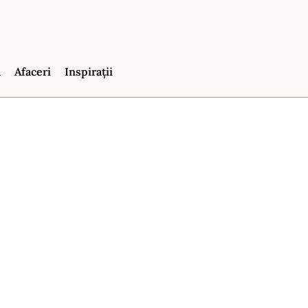
ă
Afaceri
Inspirații