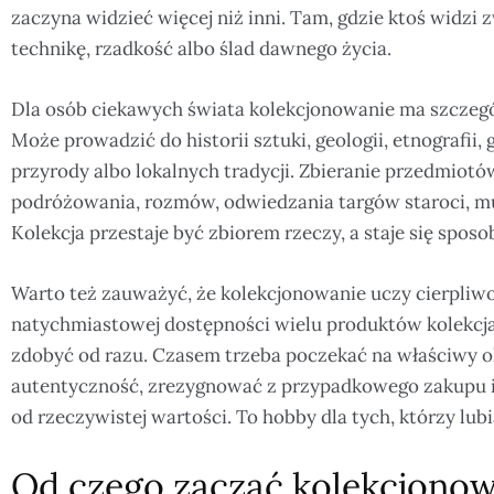
zaczyna widzieć więcej niż inni. Tam, gdzie ktoś widzi z
technikę, rzadkość albo ślad dawnego życia.
Dla osób ciekawych świata kolekcjonowanie ma szczegól
Może prowadzić do historii sztuki, geologii, etnografii, g
przyrody albo lokalnych tradycji. Zbieranie przedmiotów
podróżowania, rozmów, odwiedzania targów staroci, muz
Kolekcja przestaje być zbiorem rzeczy, a staje się spo
Warto też zauważyć, że kolekcjonowanie uczy cierpliw
natychmiastowej dostępności wielu produktów kolekcja 
zdobyć od razu. Czasem trzeba poczekać na właściwy o
autentyczność, zrezygnować z przypadkowego zakupu i
od rzeczywistej wartości. To hobby dla tych, którzy lubią
Od czego zacząć kolekcjonow