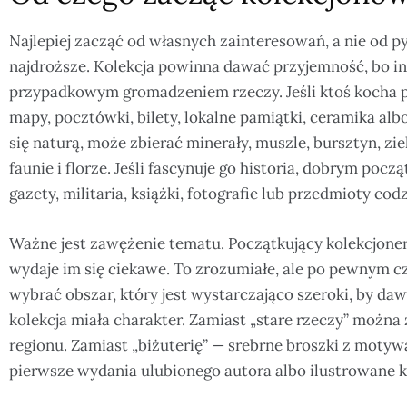
Najlepiej zacząć od własnych zainteresowań, a nie od py
najdroższe. Kolekcja powinna dawać przyjemność, bo in
przypadkowym gromadzeniem rzeczy. Jeśli ktoś kocha
mapy, pocztówki, bilety, lokalne pamiątki, ceramika albo
się naturą, może zbierać minerały, muszle, bursztyn, ziel
faunie i florze. Jeśli fascynuje go historia, dobrym po
gazety, militaria, książki, fotografie lub przedmioty c
Ważne jest zawężenie tematu. Początkujący kolekcjoner
wydaje im się ciekawe. To zrozumiałe, ale po pewnym c
wybrać obszar, który jest wystarczająco szeroki, by daw
kolekcja miała charakter. Zamiast „stare rzeczy” możn
regionu. Zamiast „biżuterię” — srebrne broszki z motyw
pierwsze wydania ulubionego autora albo ilustrowane k