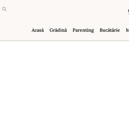
Acasă
Grădină
Parenting
Bucătărie
M