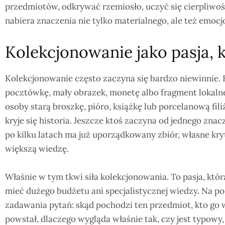
przedmiotów, odkrywać rzemiosło, uczyć się cierpliwoś
nabiera znaczenia nie tylko materialnego, ale też emocj
Kolekcjonowanie jako pasja, 
Kolekcjonowanie często zaczyna się bardzo niewinnie. 
pocztówkę, mały obrazek, monetę albo fragment lokalneg
osoby starą broszkę, pióro, książkę lub porcelanową fil
kryje się historia. Jeszcze ktoś zaczyna od jednego znac
po kilku latach ma już uporządkowany zbiór, własne kr
większą wiedzę.
Właśnie w tym tkwi siła kolekcjonowania. To pasja, która
mieć dużego budżetu ani specjalistycznej wiedzy. Na p
zadawania pytań: skąd pochodzi ten przedmiot, kto go wy
powstał, dlaczego wygląda właśnie tak, czy jest typowy