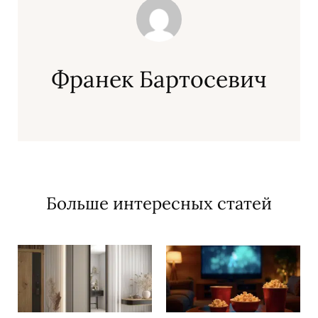
Франек Бартосевич
Больше интересных статей