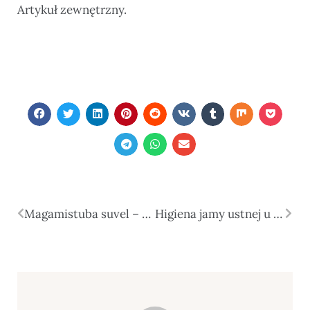
Artykuł zewnętrzny.
Magamistuba suvel – kuidas see sisustada nii, et kuumadel öödel hästi magada saaks?
Higiena jamy ustnej u dzieci: jakie produkty warto stosować, by zapewnić skuteczną ochronę?