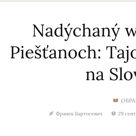
Nadýchaný we
Piešťanoch: Taj
na Sl
ОБРА
Франек Бартосевич
29 сент