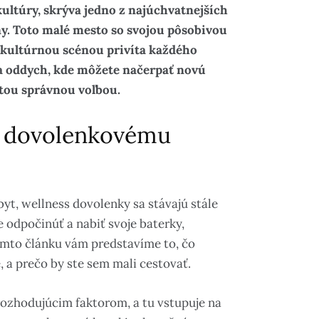
kultúry, skrýva jedno z najúchvatnejších
ny. Toto malé mesto so svojou pôsobivou
 kultúrnou scénou privíta každého
na oddych, kde môžete načerpať novú
s tou správnou voľbou.
s dovolenkovému
byt, wellness dovolenky sa stávajú stále
 odpočinúť a nabiť svoje baterky,
tomto článku vám predstavíme to, čo
, a prečo by ste sem mali cestovať.
 rozhodujúcim faktorom, a tu vstupuje na