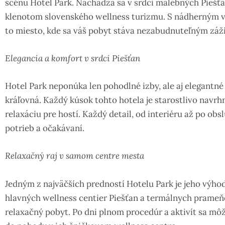
scénu Hotel Park. Nachádza sa v srdci malebných Piešťa
klenotom slovenského wellness turizmu. S nádherným v
to miesto, kde sa váš pobyt stáva nezabudnuteľným záž
Elegancia a komfort v srdci Piešťan
Hotel Park neponúka len pohodlné izby, ale aj elegantné 
kráľovná. Každý kúsok tohto hotela je starostlivo navr
relaxáciu pre hostí. Každý detail, od interiéru až po ob
potrieb a očakávaní.
Relaxačný raj v samom centre mesta
Jedným z najväčších predností Hotelu Park je jeho výhod
hlavných wellness centier Piešťan a termálnych prameňo
relaxačný pobyt. Po dni plnom procedúr a aktivít sa môže