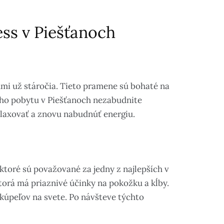
ess v Piešťanoch
mi už stáročia. Tieto pramene sú bohaté na
ášho pobytu v Piešťanoch nezabudnite
laxovať a znovu nabudnúť energiu.
toré sú považované za jedny z najlepších v
torá má priaznivé účinky na pokožku a kĺby.
 kúpeľov na svete. Po návšteve týchto