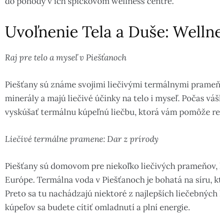
do pohody v ich špičkovom wellness centre.
Uvoľnenie Tela a Duše: Welln
Raj pre telo a myseľ v Piešťanoch
Piešťany sú známe svojimi liečivými termálnymi prameň
minerály a majú liečivé účinky na telo i myseľ. Počas v
vyskúšať termálnu kúpeľnú liečbu, ktorá vám pomôže re
Liečivé termálne pramene: Dar z prírody
Piešťany sú domovom pre niekoľko liečivých prameňov, k
Európe. Termálna voda v Piešťanoch je bohatá na síru, k
Preto sa tu nachádzajú niektoré z najlepších liečebných
kúpeľov sa budete cítiť omladnutí a plní energie.