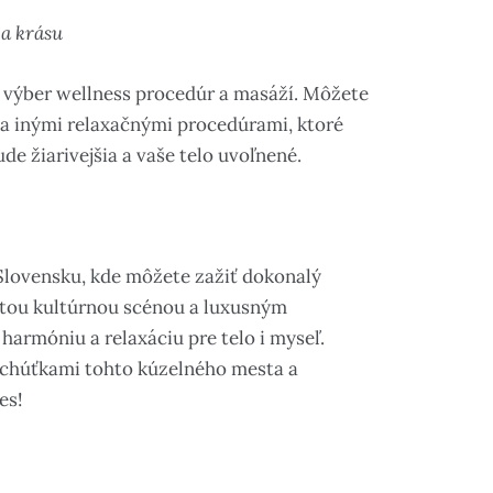
 a krásu
 výber wellness procedúr a masáží. Môžete
a inými relaxačnými procedúrami, ktoré
e žiarivejšia a vaše telo uvoľnené.
Slovensku, kde môžete zažiť dokonalý
atou kultúrnou scénou a luxusným
harmóniu a relaxáciu pre telo i myseľ.
pochúťkami tohto kúzelného mesta a
es!