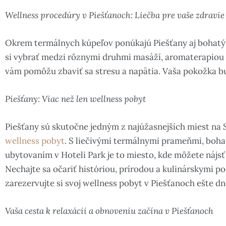
Wellness procedúry v Piešťanoch: Liečba pre vaše zdravie
Okrem termálnych kúpeľov ponúkajú Piešťany aj bohatý
si vybrať medzi rôznymi druhmi masáží, aromaterapiou 
vám pomôžu zbaviť sa stresu a napätia. Vaša pokožka bud
Piešťany: Viac než len wellness pobyt
Piešťany sú skutočne jedným z najúžasnejších miest na 
wellness pobyt
. S liečivými termálnymi prameňmi, boh
ubytovaním v Hoteli Park je to miesto, kde môžete nájsť 
Nechajte sa očariť históriou, prírodou a kulinárskymi 
zarezervujte si svoj wellness pobyt v Piešťanoch ešte dn
Vaša cesta k relaxácii a obnoveniu začína v Piešťanoch