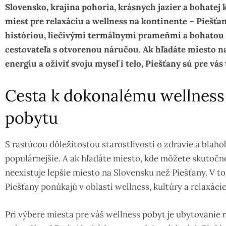
Slovensko, krajina pohoria, krásnych jazier a bohatej 
miest pre relaxáciu a wellness na kontinente – Piešťa
históriou, liečivými termálnymi prameňmi a bohatou
cestovateľa s otvorenou náručou. Ak hľadáte miesto 
energiu a oživiť svoju myseľ i telo, Piešťany sú pre vá
Cesta k dokonalému wellnes
pobytu
S rastúcou dôležitosťou starostlivosti o zdravie a blaho
populárnejšie. A ak hľadáte miesto, kde môžete skutočne
neexistuje lepšie miesto na Slovensku než Piešťany. V 
Piešťany ponúkajú v oblasti wellness, kultúry a relaxácie
Pri výbere miesta pre váš wellness pobyt je ubytovanie