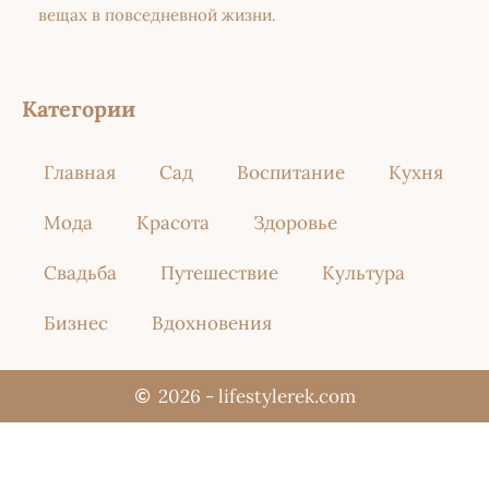
вещах в повседневной жизни.
Категории
Главная
Сад
Воспитание
Кухня
Мода
Красота
Здоровье
Свадьба
Путешествие
Культура
Бизнес
Вдохновения
2026 - lifestylerek.com