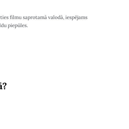
oties filmu saprotamā valodā, iespējams
ldu piepūles.
ā?