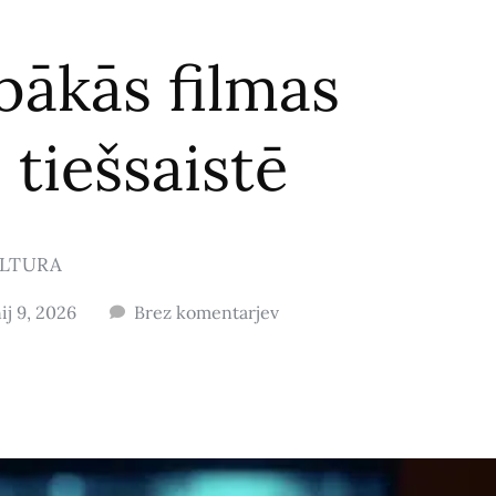
abākās filmas
 tiešsaistē
LTURA
ij 9, 2026
Brez komentarjev