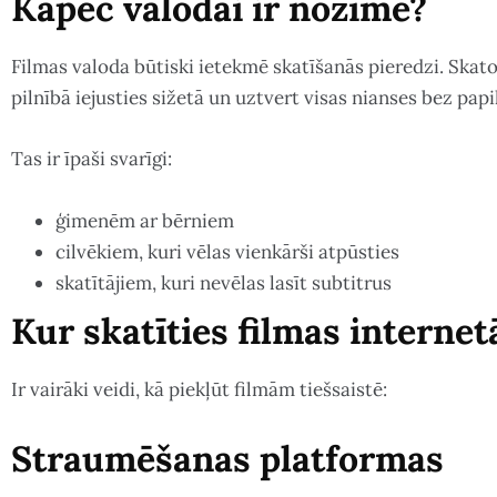
Kāpēc valodai ir nozīme?
Filmas valoda būtiski ietekmē skatīšanās pieredzi. Skat
pilnībā iejusties sižetā un uztvert visas nianses bez papi
Tas ir īpaši svarīgi:
ģimenēm ar bērniem
cilvēkiem, kuri vēlas vienkārši atpūsties
skatītājiem, kuri nevēlas lasīt subtitrus
Kur skatīties filmas internet
Ir vairāki veidi, kā piekļūt filmām tiešsaistē:
Straumēšanas platformas