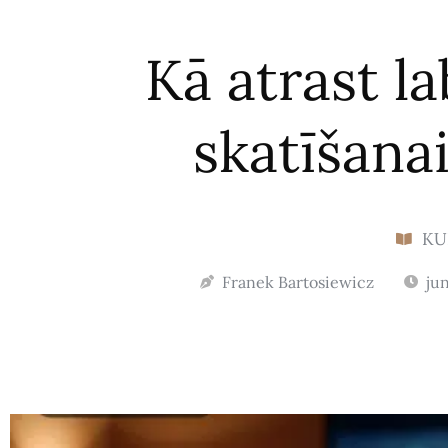
Kā atrast l
skatīšanai
KU
Franek Bartosiewicz
jun