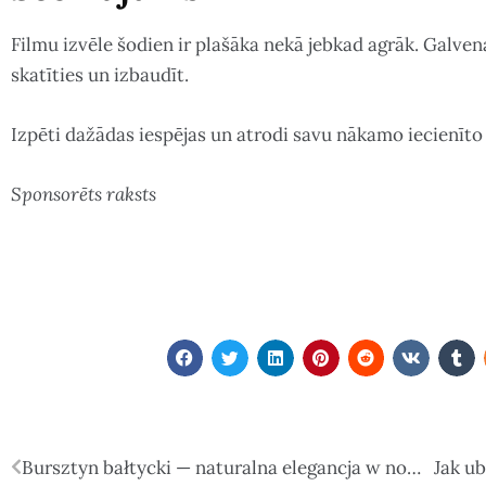
Filmu izvēle šodien ir plašāka nekā jebkad agrāk. Galvena
skatīties un izbaudīt.
Izpēti dažādas iespējas un atrodi savu nākamo iecienīto 
Sponsorēts raksts
Bursztyn bałtycki — naturalna elegancja w nowoczesnym wydaniu