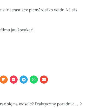
is ir atrast sev piemērotāko veidu, kā tās
filmu jau šovakar!
Jak ubrać się na wesele? Praktyczny poradnik dla gości