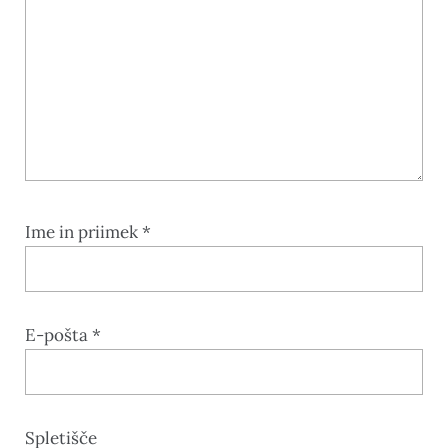
Ime in priimek
*
E-pošta
*
Spletišče