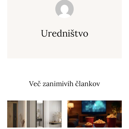
Uredništvo
Več zanimivih člankov