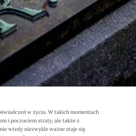
h doświadczeń w życiu. W takich momentach
m i poczuciem straty, ale także z
nie wtedy niezwykle ważne staje się