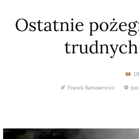
Ostatnie poże
trudnych
D
Franek Bartosiewicz
jun