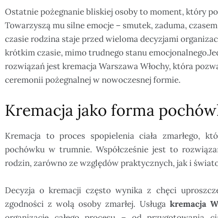
Ostatnie pożegnanie bliskiej osoby to moment, który po
Towarzyszą mu silne emocje – smutek, zaduma, czasem
czasie rodzina staje przed wieloma decyzjami organiza
krótkim czasie, mimo trudnego stanu emocjonalnego.
Je
rozwiązań jest kremacja Warszawa Włochy, która pozwal
ceremonii pożegnalnej w nowoczesnej formie.
Kremacja jako forma pochów
Kremacja to proces spopielenia ciała zmarłego, kt
pochówku w trumnie. Współcześnie jest to rozwiąza
rodzin, zarówno ze względów praktycznych, jak i świa
Decyzja o kremacji często wynika z chęci uproszcz
zgodności z wolą osoby zmarłej. Usługa
kremacja W
organizację całego procesu – od przygotowania ci