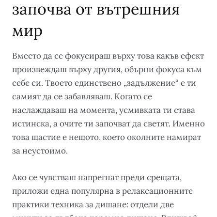
започва от вътрешния
мир
Вместо да се фокусираш върху това какъв ефект
произвеждаш върху другия, обърни фокуса към
себе си. Твоето единствено „задължение“ е ти
самият да се забавляваш. Когато се
наслаждаваш на момента, усмивката ти става
истинска, а очите ти започват да светят. Именно
това щастие е нещото, което околните намират
за неустоимо.
Ако се чувстваш напрегнат преди срещата,
приложи една популярна в релаксационните
практики техника за дишане: отдели две