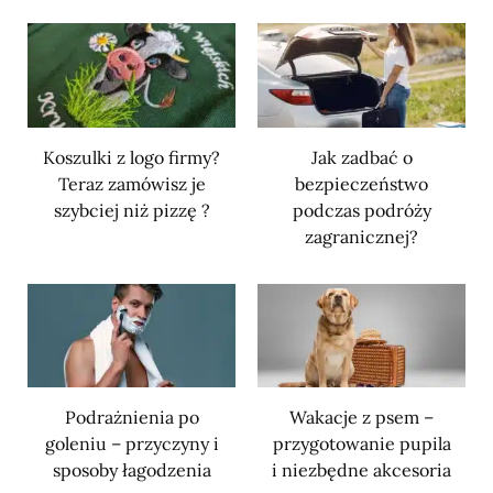
Koszulki z logo firmy?
Jak zadbać o
Teraz zamówisz je
bezpieczeństwo
szybciej niż pizzę ?
podczas podróży
zagranicznej?
Podrażnienia po
Wakacje z psem –
goleniu – przyczyny i
przygotowanie pupila
sposoby łagodzenia
i niezbędne akcesoria