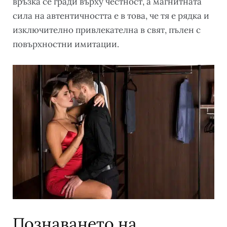
връзка се гради върху честност, а магнитната
сила на автентичността е в това, че тя е рядка и
изключително привлекателна в свят, пълен с
повърхностни имитации.
Познаването на