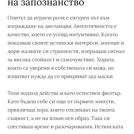
на запознанство
Опитът да играеш роля е сигурен път към
изграждане на дистанция. Автентичността е
качество, което се усеща интуитивно. Когато
показваш своите истински интереси, мнение и
дори малките си странности, изпращаш сигнал
за висока стойност и самочувствие. Хората,
които са уверени в собствената си кожа, не
изпитват нужда да се прикриват зад маски.
Този подход действа и като естествен филтър.
Като бъдеш себе си още от първите минути,
привличаш хора, които откликват на твоята
същност, а не на измислен образ. Така си
спестяваш време и разочарования. Истинската