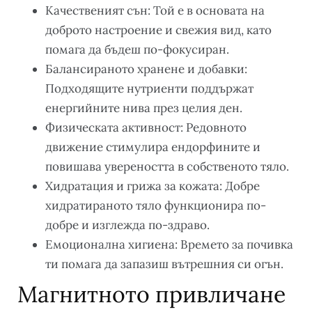
Качественият сън: Той е в основата на
доброто настроение и свежия вид, като
помага да бъдеш по-фокусиран.
Балансираното хранене и добавки:
Подходящите нутриенти поддържат
енергийните нива през целия ден.
Физическата активност: Редовното
движение стимулира ендорфините и
повишава увереността в собственото тяло.
Хидратация и грижа за кожата: Добре
хидратираното тяло функционира по-
добре и изглежда по-здраво.
Емоционална хигиена: Времето за почивка
ти помага да запазиш вътрешния си огън.
Магнитното привличане