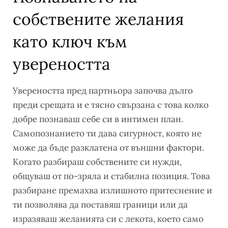
собствените желания
като ключ към
увереността
Увереността пред партньора започва дълго
преди срещата и е тясно свързана с това колко
добре познаваш себе си в интимен план.
Самопознанието ти дава сигурност, която не
може да бъде разклатена от външни фактори.
Когато разбираш собствените си нужди,
общуваш от по-зряла и стабилна позиция. Това
разбиране премахва излишното притеснение и
ти позволява да поставяш граници или да
изразяваш желанията си с лекота, което само