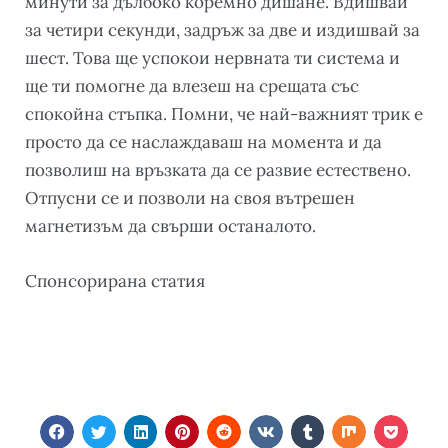
минути за дълбоко коремно дишане. Вдишвай
за четири секунди, задръж за две и издишвай за
шест. Това ще успокои нервната ти система и
ще ти помогне да влезеш на срещата със
спокойна стъпка. Помни, че най-важният трик е
просто да се наслаждаваш на момента и да
позволиш на връзката да се развие естествено.
Отпусни се и позволи на своя вътрешен
магнетизъм да свърши останалото.
Cпонсорирана статия