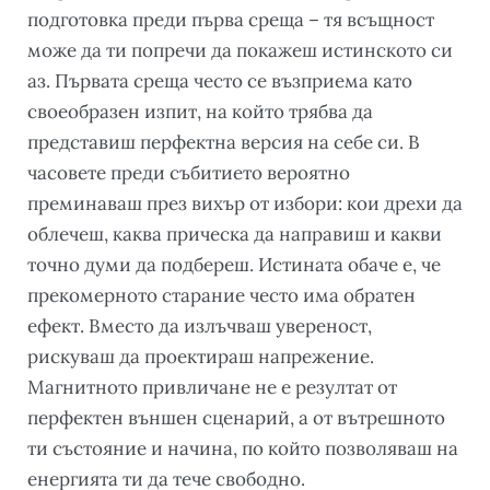
подготовка преди първа среща – тя всъщност
може да ти попречи да покажеш истинското си
аз. Първата среща често се възприема като
своеобразен изпит, на който трябва да
представиш перфектна версия на себе си. В
часовете преди събитието вероятно
преминаваш през вихър от избори: кои дрехи да
облечеш, каква прическа да направиш и какви
точно думи да подбереш. Истината обаче е, че
прекомерното старание често има обратен
ефект. Вместо да излъчваш увереност,
рискуваш да проектираш напрежение.
Магнитното привличане не е резултат от
перфектен външен сценарий, а от вътрешното
ти състояние и начина, по който позволяваш на
енергията ти да тече свободно.