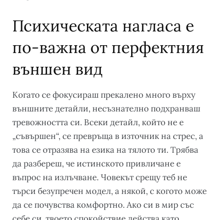
Психическата нагласа е
по-важна от перфектния
външен вид
Когато се фокусираш прекалено много върху
външните детайли, несъзнателно подхранваш
тревожността си. Всеки детайл, който не е
„съвършен“, се превръща в източник на стрес, а
това се отразява на езика на тялото ти. Трябва
да разбереш, че истинското привличане е
въпрос на излъчване. Човекът срещу теб не
търси безупречен модел, а някой, с когото може
да се почувства комфортно. Ако си в мир със
себе си, твоето спокойствие действа като