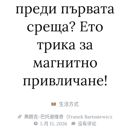
преди първата
среща? Ето
трика за
магнитно
привличане!
生活方式
弗朗克-巴托谢维奇（Franek Bartosiewicz
5 月 15, 2026
没有评论