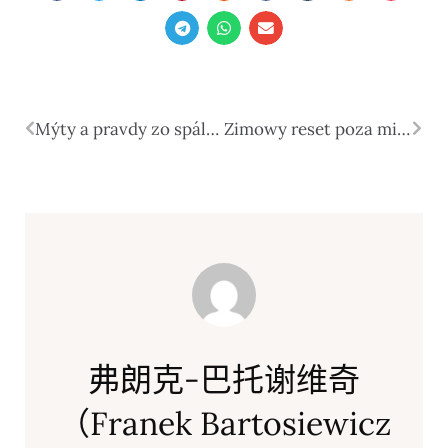
Mýty a pravdy zo spálne
Zimowy reset poza miastem. Dlaczego coraz częściej wybieramy aktywny odpoczynek zamiast leniwego urlopu?
弗朗克-巴托谢维奇
（Franek Bartosiewicz