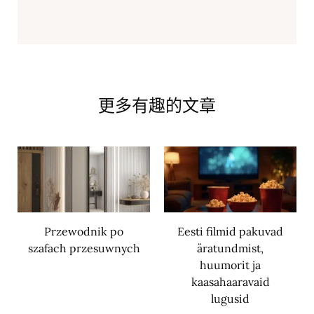
更多有趣的文章
Przewodnik po
Eesti filmid pakuvad
szafach przesuwnych
äratundmist,
huumorit ja
kaasahaaravaid
lugusid