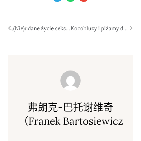
„(Nie)udane życie seksualne Polek” – rozmowa Kamili Hreckiej z Justyną Kwil w podcaście N69
Kocobluzy i piżamy damskie – jak wybrać idealny strój do domowego relaksu?
弗朗克-巴托谢维奇
（Franek Bartosiewicz