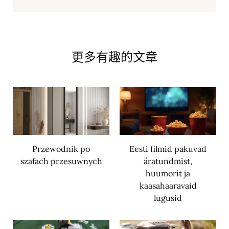
更多有趣的文章
Przewodnik po
Eesti filmid pakuvad
szafach przesuwnych
äratundmist,
huumorit ja
kaasahaaravaid
lugusid