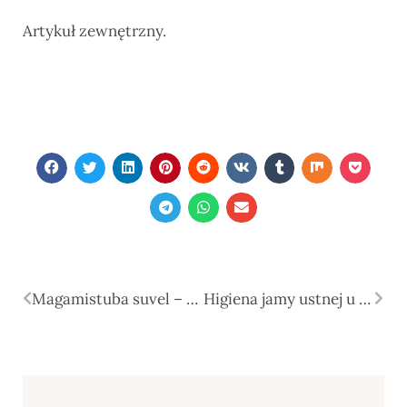
Artykuł zewnętrzny.
Magamistuba suvel – kuidas see sisustada nii, et kuumadel öödel hästi magada saaks?
Higiena jamy ustnej u dzieci: jakie produkty warto stosować, by zapewnić skuteczną ochronę?