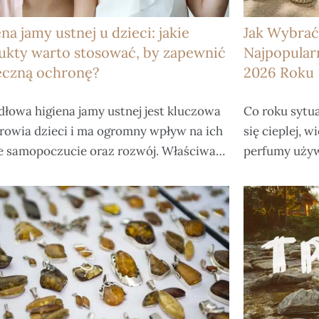
na jamy ustnej u dzieci: jakie
Jak Wybrać
ukty warto stosować, by zapewnić
Najpopular
eczną ochronę?
2026 Roku
dłowa higiena jamy ustnej jest kluczowa
Co roku sytu
drowia dzieci i ma ogromny wpływ na ich
się cieplej, 
e samopoczucie oraz rozwój. Właściwa…
perfumy używa