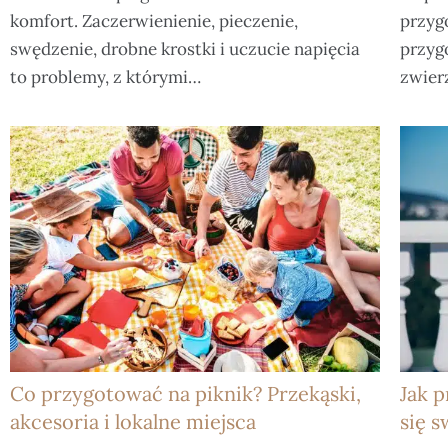
komfort. Zaczerwienienie, pieczenie,
przyg
swędzenie, drobne krostki i uczucie napięcia
przyg
to problemy, z którymi…
zwier
Co przygotować na piknik? Przekąski,
Jak p
akcesoria i lokalne miejsca
się 