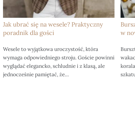
Jak ubrać się na wesele? Praktyczny
Bursz
poradnik dla gości
w no
Wesele to wyjątkowa uroczystość, która
Burszt
wymaga odpowiedniego stroju. Goście powinni
wakac
wyglądać elegancko, schludnie i z klasą, ale
koral
jednocześnie pamiętać, że…
szkat