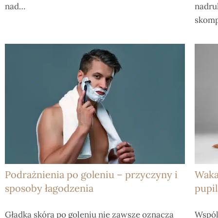
nad…
nadru
skomp
Podrażnienia po goleniu – przyczyny i
Waka
sposoby łagodzenia
pupil
Gładka skóra po goleniu nie zawsze oznacza
Wspól