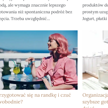
odą, ale wymaga znacznie lepszego
produktów d
otowania niż spontaniczna podróż bez
prostym uzup
zęcia. Trzeba uwzględnić…
Jogurt, płatk
rzygotować się na randkę i czuć
Organizacj
swobodnie?
szybsze go