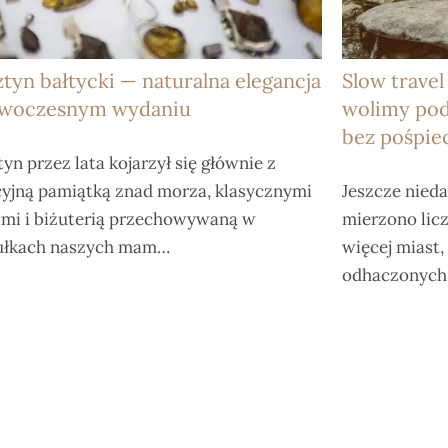
tyn bałtycki — naturalna elegancja
Slow travel
woczesnym wydaniu
wolimy pod
bez pośpie
yn przez lata kojarzył się głównie z
yjną pamiątką znad morza, klasycznymi
Jeszcze nied
ami i biżuterią przechowywaną w
mierzono lic
ułkach naszych mam…
więcej miast,
odhaczonych 