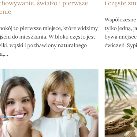
chowywanie, światło i pierwsze
i częste z
enie
Współczesne 
pokój to pierwsze miejsce, które widzimy
tylko jedną, 
ściu do mieszkania. W bloku często jest
bywa miejsce
elki, wąski i pozbawiony naturalnego
ćwiczeń. Syp
ła,…