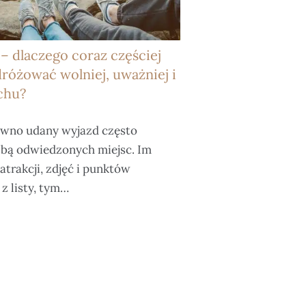
 – dlaczego coraz częściej
różować wolniej, uważniej i
chu?
awno udany wyjazd często
zbą odwiedzonych miejsc. Im
 atrakcji, zdjęć i punktów
z listy, tym…