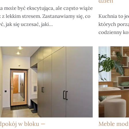
dzień
a może być ekscytująca, ale często wiąże
ż z lekkim stresem. Zastanawiamy się, co
Kuchnia to j
ć, jak się uczesać, jaki…
których porz
codzienny ko
dpokój w bloku —
Meble modu