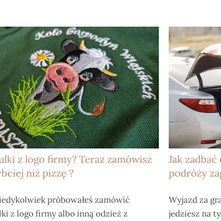
ulki z logo firmy? Teraz zamówisz
Jak zadbać
ybciej niż pizzę ?
podróży za
 kiedykolwiek próbowałeś zamówić
Wyjazd za gra
ki z logo firmy albo inną odzież z
jedziesz na t