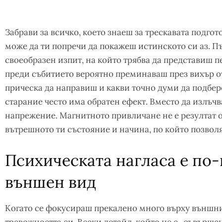
Забрави за всичко, което знаеш за трескавата подго
може да ти попречи да покажеш истинското си аз. П
своеобразен изпит, на който трябва да представиш пе
преди събитието вероятно преминаваш през вихър от
прическа да направиш и какви точно думи да подбер
старание често има обратен ефект. Вместо да излъч
напрежение. Магнитното привличане не е резултат о
вътрешното ти състояние и начина, по който позволя
Психическата нагласа е по
външен вид
Когато се фокусираш прекалено много върху външн