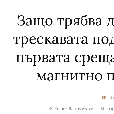
Защо трябва д
трескавата по
първата среща
магнитно 
LI
Franek Bartosiewicz
maj 