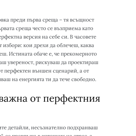
товка преди първа среща – тя всъщност
ървата среща често се възприема като
рфектна версия на себе си. В часовете
 избори: кои дрехи да облечеш, каква
еш. Истината обаче е, че прекомерното
ваш увереност, рискуваш да проектираш
т перфектен външен сценарий, а от
ваш на енергията ти да тече свободно.
-важна от перфектния
ите детайли, несъзнателно подхранваш