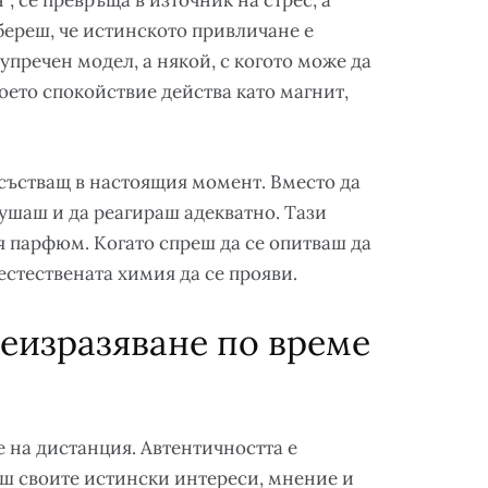
“, се превръща в източник на стрес, а
азбереш, че истинското привличане е
упречен модел, а някой, с когото може да
воето спокойствие действа като магнит,
състващ в настоящия момент. Вместо да
ушаш и да реагираш адекватно. Тази
я парфюм. Когато спреш да се опитваш да
естествената химия да се прояви.
беизразяване по време
е на дистанция. Автентичността е
ваш своите истински интереси, мнение и