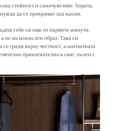
сока стойност и самочувствие. Хората,
 нужда да се прикриват зад маски.
бъдеш себе си още от първите минути,
 а не на измислен образ. Така си
 се гради върху честност, а магнитната
лючително привлекателна в свят, пълен с