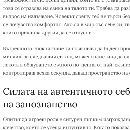
тревожността си. Всеки детайл, който не е „съвършен
това се отразява на езика на тялото ти. Трябва да р
въпрос на излъчване. Човекът срещу теб не търси без
се почувства комфортно. Ако си в мир със себе си, т
който приканва другия да се отпусне.
Вътрешното спокойствие ти позволява да бъдеш при
мислиш за следващия си ход, можеш наистина да сл
лекота в общуването е много по-ценна от най-скъпи
контролираш всяка секунда, даваш пространство на 
Силата на автентичното се
на запознанство
Опитът да играеш роля е сигурен път към изграждан
качество, което се усеща интуитивно. Когато показ