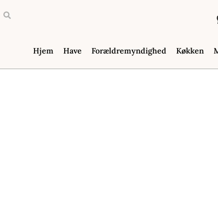
Hjem
Have
Forældremyndighed
Køkken