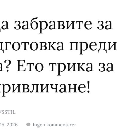
а забравите за
дготовка преди
? Ето трика за
привличане!
VSSTIL
15, 2026
Ingen kommentarer