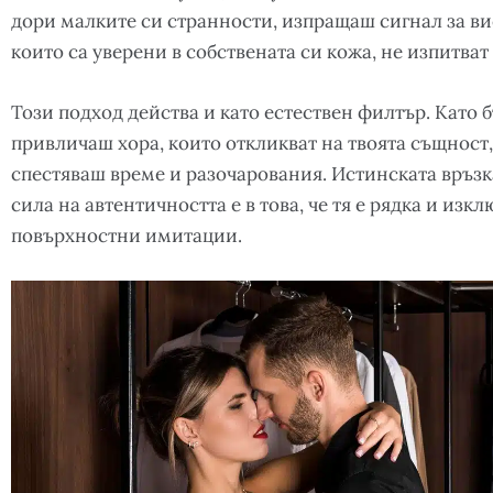
дори малките си странности, изпращаш сигнал за ви
които са уверени в собствената си кожа, не изпитват
Този подход действа и като естествен филтър. Като 
привличаш хора, които откликват на твоята същност,
спестяваш време и разочарования. Истинската връзка
сила на автентичността е в това, че тя е рядка и изк
повърхностни имитации.