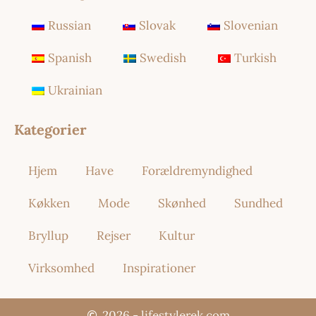
Russian
Slovak
Slovenian
Spanish
Swedish
Turkish
Ukrainian
Kategorier
Hjem
Have
Forældremyndighed
Køkken
Mode
Skønhed
Sundhed
Bryllup
Rejser
Kultur
Virksomhed
Inspirationer
2026 - lifestylerek.com