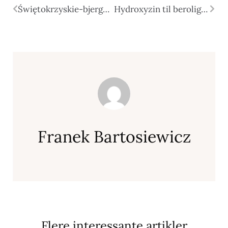
Świętokrzyskie-bjergene - hvad er værd at besøge?
Hydroxyzin til beroligelse og angst
Franek Bartosiewicz
Flere interessante artikler