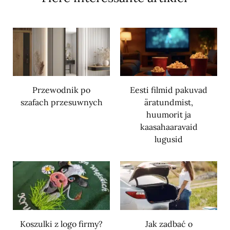
Przewodnik po
Eesti filmid pakuvad
szafach przesuwnych
äratundmist,
huumorit ja
kaasahaaravaid
lugusid
Koszulki z logo firmy?
Jak zadbać o