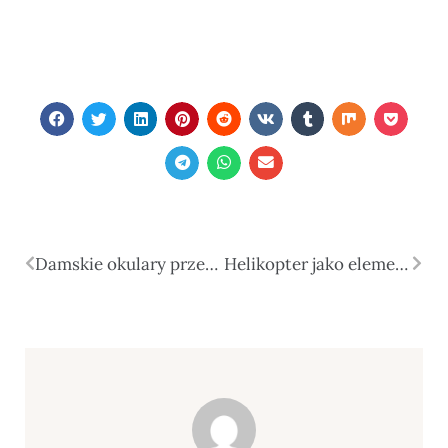
Damskie okulary przeciwsłoneczne do twarzy kwadratowej – Jak dobrać idealny model?
Helikopter jako element wow! – tworzenie niezapomnianych wrażeń