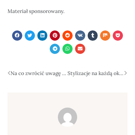
Materiał sponsorowany.
Na co zwrócić uwagę przy wyborze aparatu słuchowego?
Stylizacje na każdą okazję – jak stworzyć look łączący wygodę i elegancję?