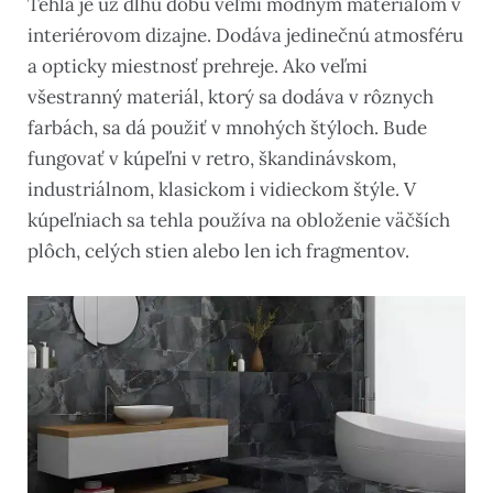
Tehla je už dlhú dobu veľmi módnym materiálom v
interiérovom dizajne. Dodáva jedinečnú atmosféru
a opticky miestnosť prehreje. Ako veľmi
všestranný materiál, ktorý sa dodáva v rôznych
farbách, sa dá použiť v mnohých štýloch. Bude
fungovať v kúpeľni v retro, škandinávskom,
industriálnom, klasickom i vidieckom štýle. V
kúpeľniach sa tehla používa na obloženie väčších
plôch, celých stien alebo len ich fragmentov.