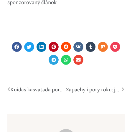
sponzorovaný článok
Kuidas kasvatada porgandeid koduaias?
Zapachy i pory roku: jak wybrać odpowiedni zapach na każdą porę roku