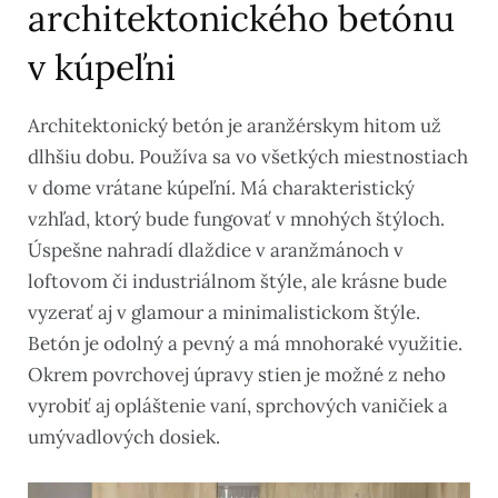
architektonického betónu
v kúpeľni
Architektonický betón je aranžérskym hitom už
dlhšiu dobu. Používa sa vo všetkých miestnostiach
v dome vrátane kúpeľní. Má charakteristický
vzhľad, ktorý bude fungovať v mnohých štýloch.
Úspešne nahradí dlaždice v aranžmánoch v
loftovom či industriálnom štýle, ale krásne bude
vyzerať aj v glamour a minimalistickom štýle.
Betón je odolný a pevný a má mnohoraké využitie.
Okrem povrchovej úpravy stien je možné z neho
vyrobiť aj opláštenie vaní, sprchových vaničiek a
umývadlových dosiek.