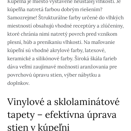
Kúpeľňa je miesto vystavené neustálej vlhkosti. Je
kúpeľňa natretá farbou dobrým riešením?
Samozrejme! Štrukturálne farby určené do vlhkých
miestností obsahujú vhodné receptúry a zlúčeniny,
ktoré chránia nimi natretý povrch pred vznikom
plesní, húb a prenikaniu vlhkosti. Na maľovanie
kúpeľní sú vhodné akrylové farby, latexové,
keramické a silikónové farby. Široká škála farieb
dáva veľmi zaujímavé možnosti aranžovania pre
povrchovú úpravu stien, výber nábytku a
doplnkov.
Vinylové a sklolaminátové
tapety – efektívna úprava
stien v kúpeľni