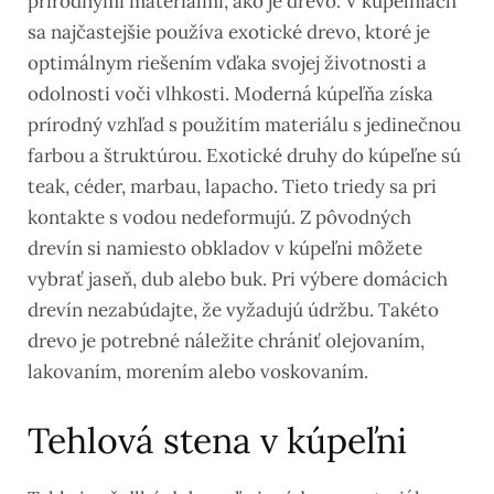
prírodnými materiálmi, ako je drevo. V kúpeľniach
sa najčastejšie používa exotické drevo, ktoré je
optimálnym riešením vďaka svojej životnosti a
odolnosti voči vlhkosti. Moderná kúpeľňa získa
prírodný vzhľad s použitím materiálu s jedinečnou
farbou a štruktúrou. Exotické druhy do kúpeľne sú
teak, céder, marbau, lapacho. Tieto triedy sa pri
kontakte s vodou nedeformujú. Z pôvodných
drevín si namiesto obkladov v kúpeľni môžete
vybrať jaseň, dub alebo buk. Pri výbere domácich
drevín nezabúdajte, že vyžadujú údržbu. Takéto
drevo je potrebné náležite chrániť olejovaním,
lakovaním, morením alebo voskovaním.
Tehlová stena v kúpeľni