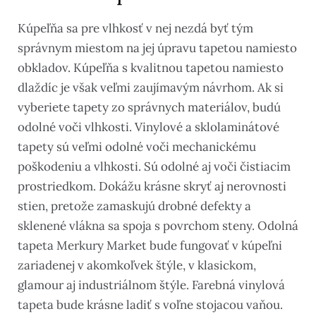
Kúpeľňa sa pre vlhkosť v nej nezdá byť tým
správnym miestom na jej úpravu tapetou namiesto
obkladov. Kúpeľňa s kvalitnou tapetou namiesto
dlaždíc je však veľmi zaujímavým návrhom. Ak si
vyberiete tapety zo správnych materiálov, budú
odolné voči vlhkosti. Vinylové a sklolaminátové
tapety sú veľmi odolné voči mechanickému
poškodeniu a vlhkosti. Sú odolné aj voči čistiacim
prostriedkom. Dokážu krásne skryť aj nerovnosti
stien, pretože zamaskujú drobné defekty a
sklenené vlákna sa spoja s povrchom steny. Odolná
tapeta Merkury Market bude fungovať v kúpeľni
zariadenej v akomkoľvek štýle, v klasickom,
glamour aj industriálnom štýle. Farebná vinylová
tapeta bude krásne ladiť s voľne stojacou vaňou.