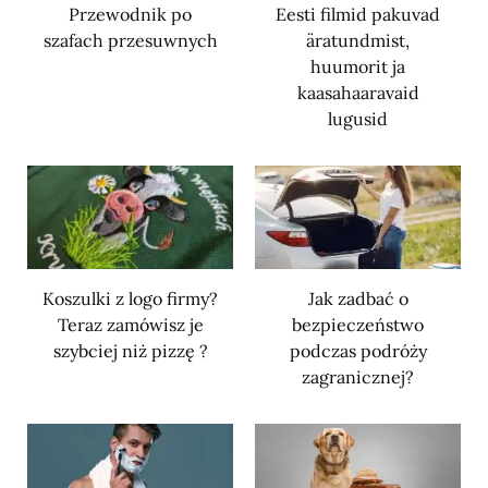
Przewodnik po
Eesti filmid pakuvad
szafach przesuwnych
äratundmist,
huumorit ja
kaasahaaravaid
lugusid
Koszulki z logo firmy?
Jak zadbać o
Teraz zamówisz je
bezpieczeństwo
szybciej niż pizzę ?
podczas podróży
zagranicznej?