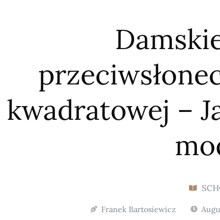
Damskie
przeciwsłone
kwadratowej – J
mo
SCH
Franek Bartosiewicz
Augu