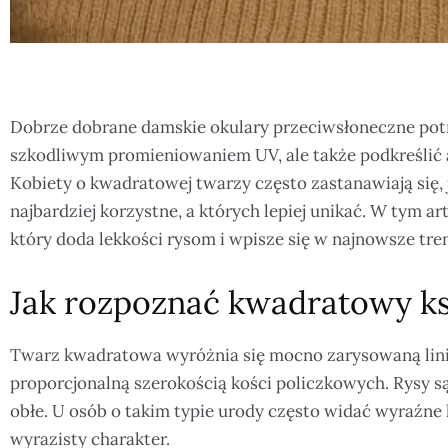
Dobrze dobrane damskie okulary przeciwsłoneczne potra
szkodliwym promieniowaniem UV, ale także podkreślić a
Kobiety o kwadratowej twarzy często zastanawiają się, 
najbardziej korzystne, a których lepiej unikać. W tym 
który doda lekkości rysom i wpisze się w najnowsze tre
Jak rozpoznać kwadratowy ks
Twarz kwadratowa wyróżnia się mocno zarysowaną lini
proporcjonalną szerokością kości policzkowych. Rysy są 
obłe. U osób o takim typie urody często widać wyraźne k
wyrazisty charakter.