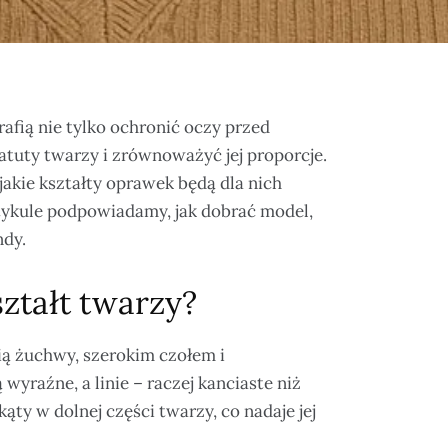
fią nie tylko ochronić oczy przed
tuty twarzy i zrównoważyć jej proporcje.
jakie kształty oprawek będą dla nich
artykule podpowiadamy, jak dobrać model,
ndy.
ztałt twarzy?
ą żuchwy, szerokim czołem i
wyraźne, a linie – raczej kanciaste niż
ąty w dolnej części twarzy, co nadaje jej