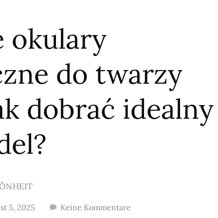
 okulary
czne do twarzy
ak dobrać idealny
del?
ÖNHEIT
st 5, 2025
Keine Kommentare