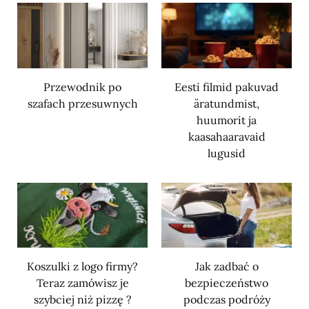
Przewodnik po
Eesti filmid pakuvad
szafach przesuwnych
äratundmist,
huumorit ja
kaasahaaravaid
lugusid
Koszulki z logo firmy?
Jak zadbać o
Teraz zamówisz je
bezpieczeństwo
szybciej niż pizzę ?
podczas podróży