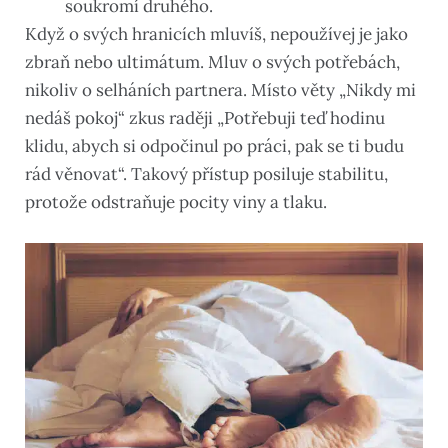
soukromí druhého.
Když o svých hranicích mluvíš, nepoužívej je jako
zbraň nebo ultimátum. Mluv o svých potřebách,
nikoliv o selháních partnera. Místo věty „Nikdy mi
nedáš pokoj“ zkus raději „Potřebuji teď hodinu
klidu, abych si odpočinul po práci, pak se ti budu
rád věnovat“. Takový přístup posiluje stabilitu,
protože odstraňuje pocity viny a tlaku.