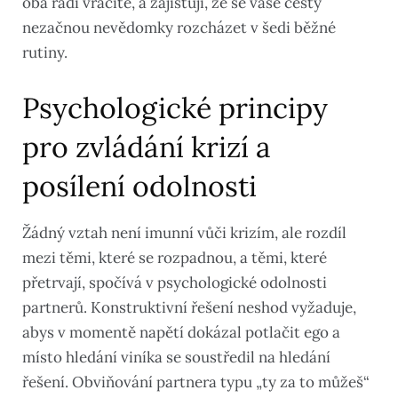
oba rádi vracíte, a zajišťují, že se vaše cesty
nezačnou nevědomky rozcházet v šedi běžné
rutiny.
Psychologické principy
pro zvládání krizí a
posílení odolnosti
Žádný vztah není imunní vůči krizím, ale rozdíl
mezi těmi, které se rozpadnou, a těmi, které
přetrvají, spočívá v psychologické odolnosti
partnerů. Konstruktivní řešení neshod vyžaduje,
abys v momentě napětí dokázal potlačit ego a
místo hledání viníka se soustředil na hledání
řešení. Obviňování partnera typu „ty za to můžeš“