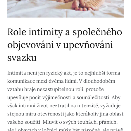
Role intimity a společného
objevování v upevňování
svazku
Intimita není jen fyzický akt, je to nejhlubší forma
komunikace mezi dvěma lidmi. V dlouhodobém
vztahu hraje nezastupitelnou roli, protože
upevňuje pocit výjimečnosti a sounáležitosti. Aby
však intimní život neztratil na intenzitě, vyžaduje
stejnou míru otevřenosti jako kterákoliv jiná oblast
vašeho soužití. Mluvit o svých touhách, přáních,
ale i obavách v ložnici může být náročné, ale právě