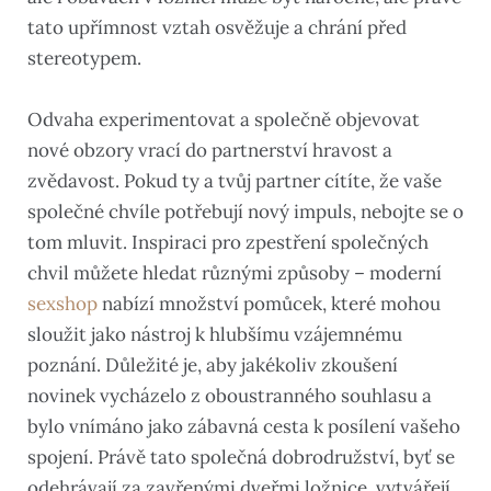
tato upřímnost vztah osvěžuje a chrání před
stereotypem.
Odvaha experimentovat a společně objevovat
nové obzory vrací do partnerství hravost a
zvědavost. Pokud ty a tvůj partner cítíte, že vaše
společné chvíle potřebují nový impuls, nebojte se o
tom mluvit. Inspiraci pro zpestření společných
chvil můžete hledat různými způsoby – moderní
sexshop
nabízí množství pomůcek, které mohou
sloužit jako nástroj k hlubšímu vzájemnému
poznání. Důležité je, aby jakékoliv zkoušení
novinek vycházelo z oboustranného souhlasu a
bylo vnímáno jako zábavná cesta k posílení vašeho
spojení. Právě tato společná dobrodružství, byť se
odehrávají za zavřenými dveřmi ložnice, vytvářejí