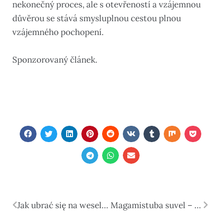
nekonečný proces, ale s otevřeností a vzájemnou
důvěrou se stává smysluplnou cestou plnou
vzájemného pochopení.
Sponzorovaný článek.
Jak ubrać się na wesele? Praktyczny poradnik dla gości
Magamistuba suvel – kuidas see sisustada nii, et kuumadel öödel hästi magada saaks?