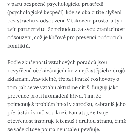
v páru bezpečné psychologické prostředí
(psychologické bezpečí), kde se oba cítíte slyšeni
bez strachu z odsouzení. V takovém prostoru ty i
tvůj partner víte, že nebudete za svou zranitelnost
odsouzeni, což je klíčové pro prevenci budoucích
konfliktů.
Podle zkušeností vztahových poradců jsou
nevyřčená očekávání jedním z nejčastějších zdrojů
zklamání. Pravidelné, třeba i krátké rozhovory o
tom, jak se ve vztahu aktuálně cítíš, fungují jako
prevence proti hromadění křivd. Tím, že
pojmenuješ problém hned v zárodku, zabráníš jeho
přerůstání v ničivou krizi. Pamatuj, že tvoje
otevřenost inspiruje k témuž i druhou stranu, čímž
se vaše citové pouto neustále upevňuje.