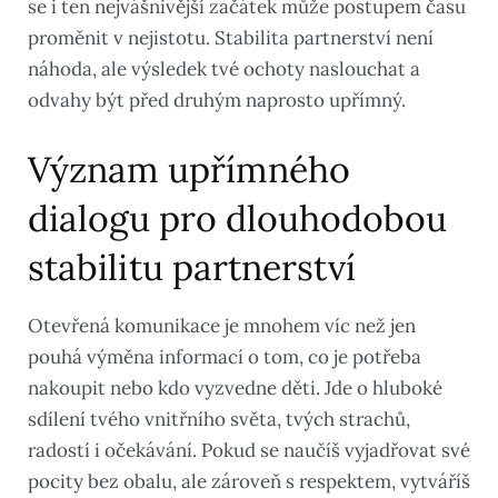
se i ten nejvášnivější začátek může postupem času
proměnit v nejistotu. Stabilita partnerství není
náhoda, ale výsledek tvé ochoty naslouchat a
odvahy být před druhým naprosto upřímný.
Význam upřímného
dialogu pro dlouhodobou
stabilitu partnerství
Otevřená komunikace je mnohem víc než jen
pouhá výměna informací o tom, co je potřeba
nakoupit nebo kdo vyzvedne děti. Jde o hluboké
sdílení tvého vnitřního světa, tvých strachů,
radostí i očekávání. Pokud se naučíš vyjadřovat své
pocity bez obalu, ale zároveň s respektem, vytváříš