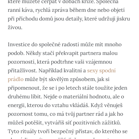
které můžete čerpat v dobách krize. Společná
ranní káva, rychlá zpráva během dne nebo objetí
při příchodu domů jsou detaily, které udržují jiskru
živou.
Investice do společné radosti může mít mnoho
podob. Někdy stačí překvapit partnera malou
pozorností, která podtrhne vaši vzájemnou
přitažlivost. Například kvalitní a
sexy spodní
prádlo
může být skvělým způsobem, jak si
připomenout, že se i po letech stále toužíte jeden
druhému líbit. Nejde o materiální hodnotu, ale o
energii, kterou do vztahu vkládáš. Když věnuješ
pozornost tomu, co má tvůj partner rád a jak ho
můžeš potěšit, vytváříš síť pozitivních zážitků.
Tyto rituály tvoří bezpečný přístav, do kterého se