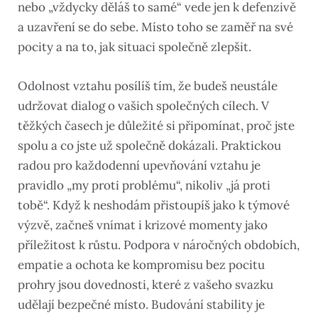
nebo „vždycky děláš to samé“ vede jen k defenzivě
a uzavření se do sebe. Místo toho se zaměř na své
pocity a na to, jak situaci společně zlepšit.
Odolnost vztahu posílíš tím, že budeš neustále
udržovat dialog o vašich společných cílech. V
těžkých časech je důležité si připomínat, proč jste
spolu a co jste už společně dokázali. Praktickou
radou pro každodenní upevňování vztahu je
pravidlo „my proti problému“, nikoliv „já proti
tobě“. Když k neshodám přistoupíš jako k týmové
výzvě, začneš vnímat i krizové momenty jako
příležitost k růstu. Podpora v náročných obdobích,
empatie a ochota ke kompromisu bez pocitu
prohry jsou dovednosti, které z vašeho svazku
udělají bezpečné místo. Budování stability je