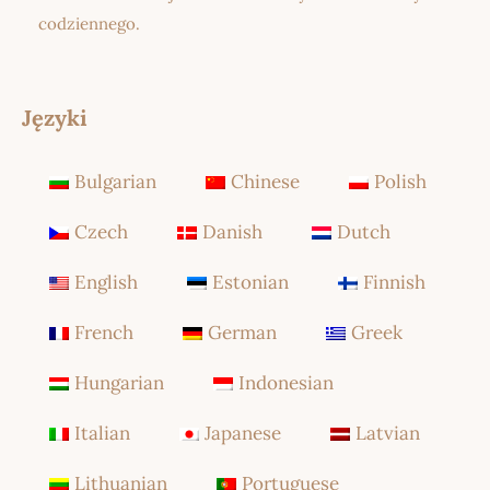
codziennego.
Języki
Bulgarian
Chinese
Polish
Czech
Danish
Dutch
English
Estonian
Finnish
French
German
Greek
Hungarian
Indonesian
Italian
Japanese
Latvian
Lithuanian
Portuguese