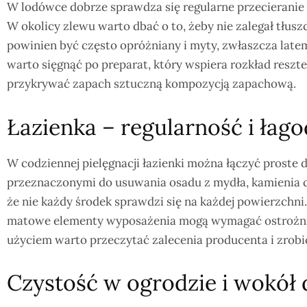
W lodówce dobrze sprawdza się regularne przecieranie p
W okolicy zlewu warto dbać o to, żeby nie zalegał tłusz
powinien być często opróżniany i myty, zwłaszcza latem
warto sięgnąć po preparat, który wspiera rozkład reszt
przykrywać zapach sztuczną kompozycją zapachową.
Łazienka – regularność i łago
W codziennej pielęgnacji łazienki można łączyć prost
przeznaczonymi do usuwania osadu z mydła, kamienia c
że nie każdy środek sprawdzi się na każdej powierzchni.
matowe elementy wyposażenia mogą wymagać ostrożnie
użyciem warto przeczytać zalecenia producenta i zrob
Czystość w ogrodzie i wokół