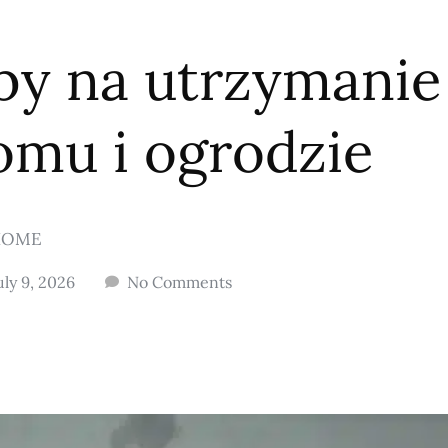
by na utrzymanie
omu i ogrodzie
HOME
uly 9, 2026
No Comments